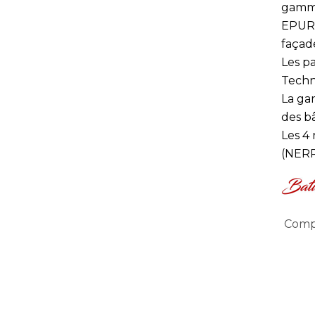
gam
EPURE
façad
Les p
Techn
La ga
des bâ
Les 4 
(NERR
Compl