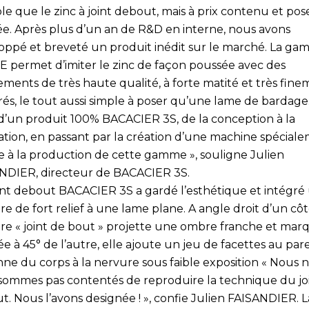
ble que le zinc à joint debout, mais à prix contenu et pos
tée. Après plus d’un an de R&D en interne, nous avons
oppé et breveté un produit inédit sur le marché. La g
 permet d’imiter le zinc de façon poussée avec des
ements de très haute qualité, à forte matité et très fin
és, le tout aussi simple à poser qu’une lame de bardage.
t d’un produit 100% BACACIER 3S, de la conception à la
cation, en passant par la création d’une machine spécial
e à la production de cette gamme », souligne Julien
NDIER, directeur de BACACIER 3S.
int debout BACACIER 3S a gardé l’esthétique et intégré
e de fort relief à une lame plane. A angle droit d’un côté
re « joint de bout » projette une ombre franche et mar
ée à 45° de l’autre, elle ajoute un jeu de facettes au pa
nne du corps à la nervure sous faible exposition « Nous 
sommes pas contentés de reproduire la technique du jo
. Nous l’avons designée ! », confie Julien FAISANDIER. L