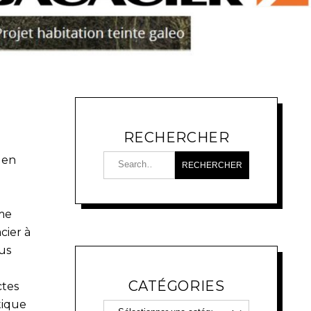
RECHERCHER
 en
mme
cier à
us
CATÉGORIES
ctes
tique