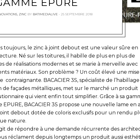
GAMME EPURE
NOVATIONS
,
ZINC
BY
BATIMEDIALIVE
25 SEPTEMBRE 2018
 toujours, le zinc à joint debout est une valeur sûre en
ecture. Né sur les toitures, il habille de plus en plus de
es de réalisations modernes et se marie à merveille avec
rents matériaux. Son problème ? Un coût élevé une mise
e contraignante. BACACIER 3S, spécialiste de l’habillage
n de façades métalliques, met sur le marché un produit
tionnaire qui vient enfin tout simplifier. Grâce à sa ga
te EPURE, BACACIER 3S propose une nouvelle lame en a
joint debout dotée de coloris exclusifs pour un rendu pl
que nature.
s’agit de répondre à une demande récurrente des archite
ous réclament depuis longtemps un produit aussi esthé