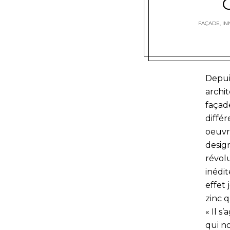
FAÇADE
,
IN
Depuis
archit
façad
diffé
oeuvr
desig
révolu
inédi
effet 
zinc 
« Il 
qui n