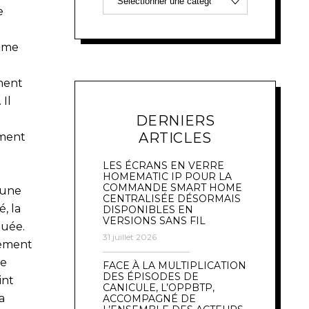
e
amme
ement
 Il
DERNIERS
ARTICLES
ement
LES ÉCRANS EN VERRE
HOMEMATIC IP POUR LA
COMMANDE SMART HOME
 une
CENTRALISÉE DÉSORMAIS
, la
DISPONIBLES EN
VERSIONS SANS FIL
quée.
31 juillet 2026
rement
ne
FACE À LA MULTIPLICATION
DES ÉPISODES DE
int
CANICULE, L’OPPBTP,
a
ACCOMPAGNÉ DE