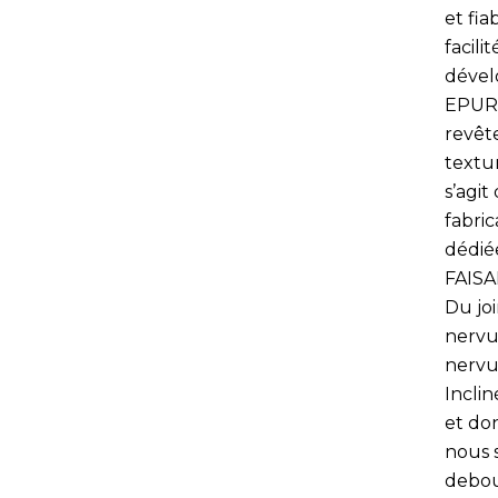
et fia
facili
dével
EPURE
revêt
textur
s’agi
fabri
dédié
FAISA
Du jo
nervur
nervu
Inclin
et do
nous 
debout