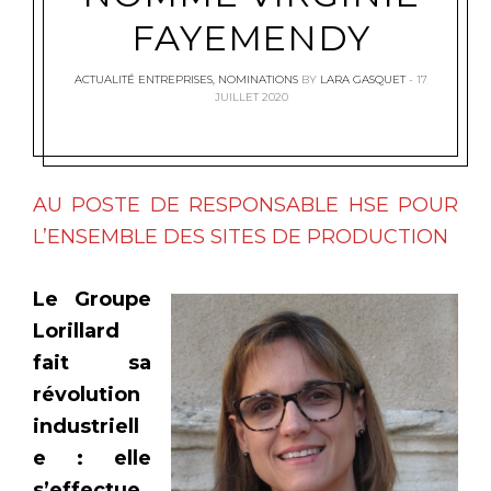
FAYEMENDY
ACTUALITÉ ENTREPRISES
,
NOMINATIONS
BY
LARA GASQUET
17
JUILLET 2020
AU POSTE DE RESPONSABLE HSE POUR
L’ENSEMBLE DES SITES DE PRODUCTION
Le Groupe
Lorillard
fait sa
révolution
industriell
e : elle
s’effectue