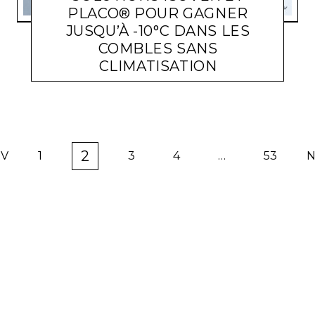
PLACO® POUR GAGNER
JUSQU’À -10°C DANS LES
COMBLES SANS
CLIMATISATION
ACTUALITÉ ENTREPRISES
LARA GASQUET
19 JUIN 2026
2
EV
1
3
4
…
53
N