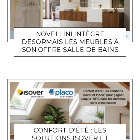
NOVELLINI INTÈGRE
DÉSORMAIS LES MEUBLES À
SON OFFRE SALLE DE BAINS
ACTUALITÉ ENTREPRISES
LARA GASQUET
22 JUIN 2026
CONFORT D’ÉTÉ : LES
SOLUTIONS ISOVER ET