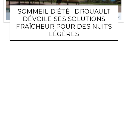
SOMMEIL D’ÉTÉ : DROUAULT
DÉVOILE SES SOLUTIONS
FRAÎCHEUR POUR DES NUITS
LÉGÈRES
ACTUALITÉ ENTREPRISES
LARA GASQUET
22 JUIN 2026