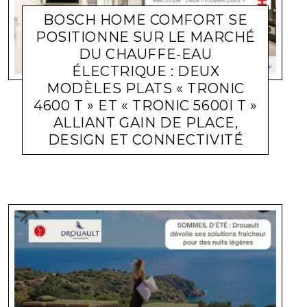
BOSCH HOME COMFORT SE
POSITIONNE SUR LE MARCHÉ
DU CHAUFFE-EAU
ÉLECTRIQUE : DEUX
MODÈLES PLATS « TRONIC
4600 T » ET « TRONIC 5600I T »
ALLIANT GAIN DE PLACE,
DESIGN ET CONNECTIVITÉ
ACTUALITÉ ENTREPRISES
LARA GASQUET
29 JUIN 2026