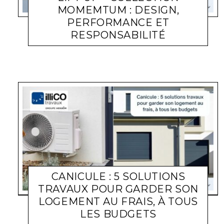
MOMEMTUM : DESIGN,
PERFORMANCE ET
RESPONSABILITÉ
ACTUALITÉ ENTREPRISES
LARA GASQUET
22 JUIN 2026
CANICULE : 5 SOLUTIONS
TRAVAUX POUR GARDER SON
LOGEMENT AU FRAIS, À TOUS
LES BUDGETS
ACTUALITÉ ENTREPRISES
LARA GASQUET
22 JUIN 2026