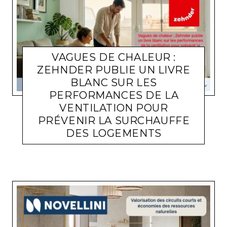
VAGUES DE CHALEUR :
ZEHNDER PUBLIE UN LIVRE
BLANC SUR LES
PERFORMANCES DE LA
VENTILATION POUR
PRÉVENIR LA SURCHAUFFE
DES LOGEMENTS
ACTUALITÉ ENTREPRISES
LARA GASQUET
29 JUIN 2026