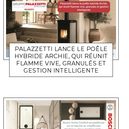
PALAZZETTI LANCE LE POÊLE
HYBRIDE ARCHIE, QUI RÉUNIT
FLAMME VIVE, GRANULÉS ET
GESTION INTELLIGENTE
ACTUALITÉ ENTREPRISES
LARA GASQUET
6 JUILLET 2026