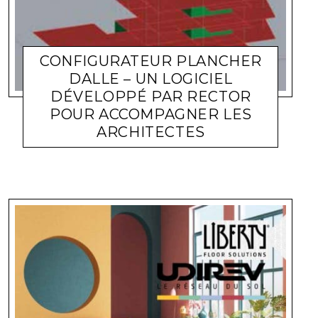
CONFIGURATEUR PLANCHER
DALLE – UN LOGICIEL
DÉVELOPPÉ PAR RECTOR
POUR ACCOMPAGNER LES
ARCHITECTES
ACTUALITÉ ENTREPRISES
LARA GASQUET
8 JUILLET 2022