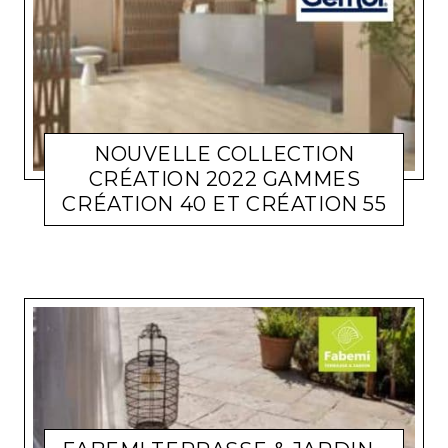
NOUVELLE COLLECTION
CRÉATION 2022 GAMMES
CRÉATION 40 ET CRÉATION 55
ACTUALITÉ ENTREPRISES
LARA GASQUET
21 JUIN 2022