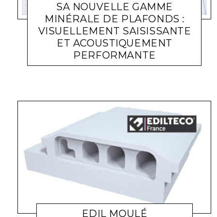
SA NOUVELLE GAMME
MINÉRALE DE PLAFONDS :
VISUELLEMENT SAISISSANTE
ET ACOUSTIQUEMENT
PERFORMANTE
ACTUALITÉ ENTREPRISES
LARA GASQUET
4 JUILLET 2022
EDIL MOULÉ
ACTUALITÉ ENTREPRISES
LARA GASQUET
10 MAI 2022