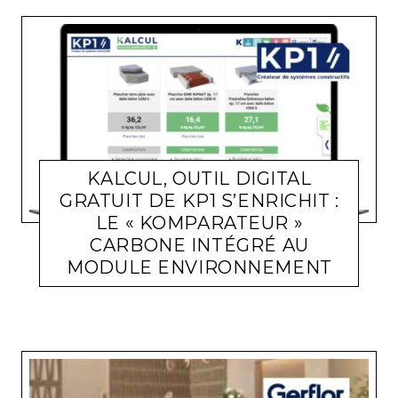
KALCUL, OUTIL DIGITAL
GRATUIT DE KP1 S’ENRICHIT :
LE « KOMPARATEUR »
CARBONE INTÉGRÉ AU
MODULE ENVIRONNEMENT
ACTUALITÉ ENTREPRISES
LARA GASQUET
20 AVRIL 2023