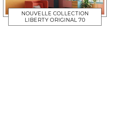
NOUVELLE COLLECTION
LIBERTY ORIGINAL 70
ACTUALITÉ ENTREPRISES
LARA GASQUET
13 JUIN 2022