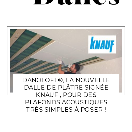
DANOLOFT®, LA NOUVELLE
DALLE DE PLÂTRE SIGNÉE
KNAUF , POUR DES
PLAFONDS ACOUSTIQUES
TRÈS SIMPLES À POSER !
ACTUALITÉ ENTREPRISES
LARA GASQUET
4 MAI 2023