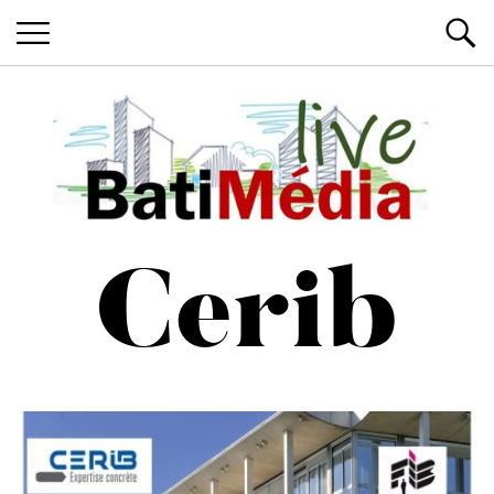
Les News du Bâtiment, en live
Batimedialiv
Cerib