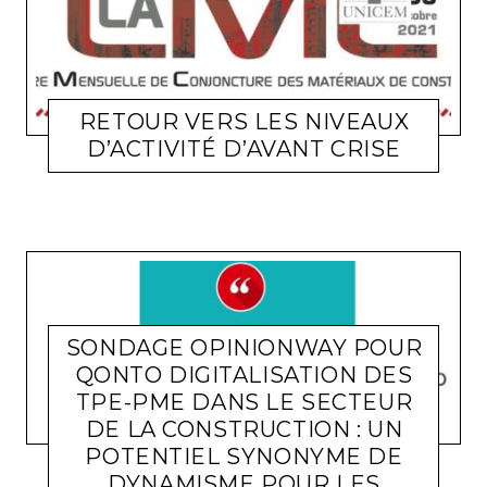
RETOUR VERS LES NIVEAUX
D’ACTIVITÉ D’AVANT CRISE
ACTUALITÉ ENTREPRISES
LARA GASQUET
20 OCTOBRE 2021
SONDAGE OPINIONWAY POUR
QONTO DIGITALISATION DES
TPE-PME DANS LE SECTEUR
DE LA CONSTRUCTION : UN
POTENTIEL SYNONYME DE
DYNAMISME POUR LES