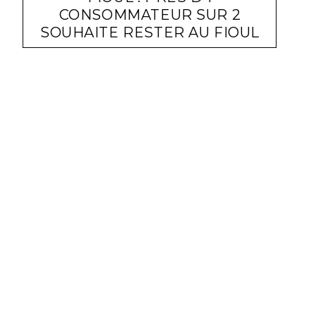
CONSOMMATEUR SUR 2
SOUHAITE RESTER AU FIOUL
RÉNOVATION
LARA GASQUET
11 JUIN 2021