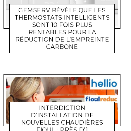
GEMSERV RÉVÈLE QUE LES
THERMOSTATS INTELLIGENTS
SONT 10 FOIS PLUS
RENTABLES POUR LA
RÉDUCTION DE L’EMPREINTE
CARBONE
ACTUALITÉ ENTREPRISES
LARA GASQUET
29 OCTOBRE 2021
INTERDICTION
D’INSTALLATION DE
NOUVELLES CHAUDIÈRES
FIOUL : PRÈS D’1