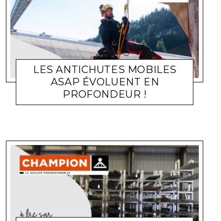
LES ANTICHUTES MOBILES
ASAP ÉVOLUENT EN
PROFONDEUR !
ACTUALITÉ ENTREPRISES
LARA GASQUET
9 MARS 2026