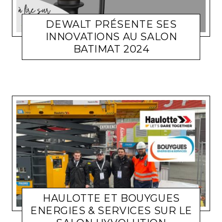
DEWALT PRÉSENTE SES
INNOVATIONS AU SALON
BATIMAT 2024
ACTUALITÉ ENTREPRISES
LARA GASQUET
30 OCTOBRE 2024
HAULOTTE ET BOUYGUES
ENERGIES & SERVICES SUR LE