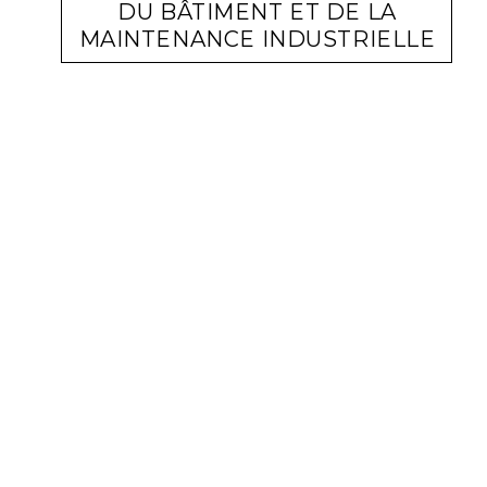
DU BÂTIMENT ET DE LA
MAINTENANCE INDUSTRIELLE
ACTUALITÉ ENTREPRISES
LARA GASQUET
3 JUILLET 2023