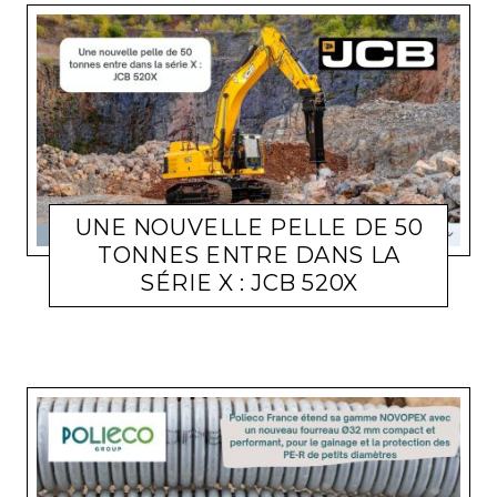
UNE NOUVELLE PELLE DE 50
TONNES ENTRE DANS LA
SÉRIE X : JCB 520X
ACTUALITÉ ENTREPRISES
LARA GASQUET
22 MAI 2026