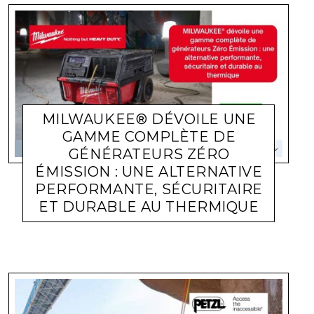
MILWAUKEE® DÉVOILE UNE
GAMME COMPLÈTE DE
GÉNÉRATEURS ZÉRO
ÉMISSION : UNE ALTERNATIVE
PERFORMANTE, SÉCURITAIRE
ET DURABLE AU THERMIQUE
ACTUALITÉ ENTREPRISES
LARA GASQUET
13 MAI 2026