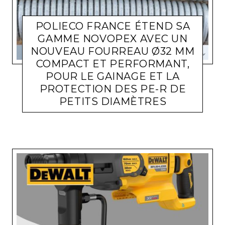
POLIECO FRANCE ÉTEND SA
GAMME NOVOPEX AVEC UN
NOUVEAU FOURREAU Ø32 MM
COMPACT ET PERFORMANT,
POUR LE GAINAGE ET LA
PROTECTION DES PE-R DE
PETITS DIAMÈTRES
ACTUALITÉ ENTREPRISES
LARA GASQUET
4 MAI 2026