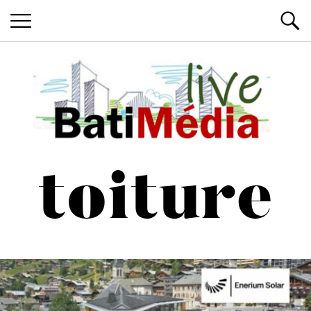
Les News du Bâtiment, en live
Batimedialiv
toiture