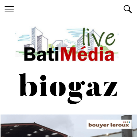
Les News du Bâtiment, en live
Batimedialiv
biogaz