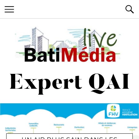
Les News du Bâtiment, en live
Batimedialiv
Expert QAI