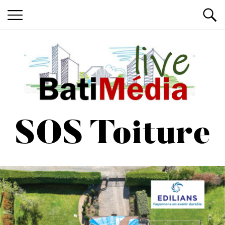
Les News du Bâtiment, en live
Batimedialiv
SOS Toiture