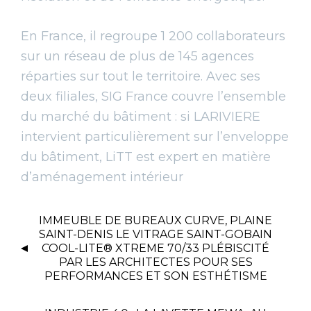
En France, il regroupe 1 200 collaborateurs
sur un réseau de plus de 145 agences
réparties sur tout le territoire. Avec ses
deux filiales, SIG France couvre l’ensemble
du marché du bâtiment : si LARIVIERE
intervient particulièrement sur l’enveloppe
du bâtiment, LiTT est expert en matière
d’aménagement intérieur
IMMEUBLE DE BUREAUX CURVE, PLAINE
SAINT-DENIS LE VITRAGE SAINT-GOBAIN
COOL-LITE® XTREME 70/33 PLÉBISCITÉ
PAR LES ARCHITECTES POUR SES
PERFORMANCES ET SON ESTHÉTISME