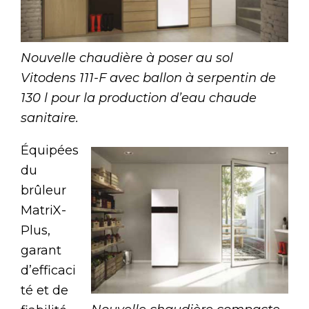
Nouvelle chaudière à poser au sol
Vitodens 111-F avec ballon à serpentin de
130 l pour la production d’eau chaude
sanitaire.
Équipées
du
brûleur
MatriX-
Plus,
garant
d’efficaci
té et de