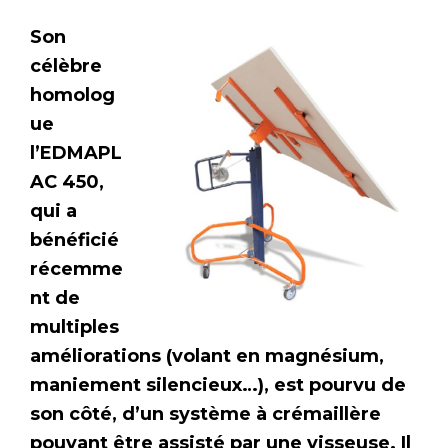
Son
célèbre
homolog
ue
l’EDMAPL
AC 450,
qui a
bénéficié
récemme
nt de
multiples
améliorations (volant en magnésium,
maniement silencieux…), est pourvu de
son côté, d’un système à crémaillère
pouvant être assisté par une visseuse. Il