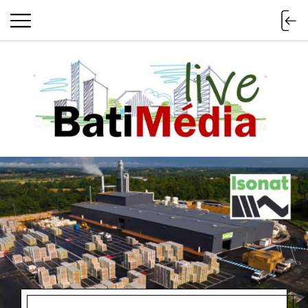
Batimedialiv