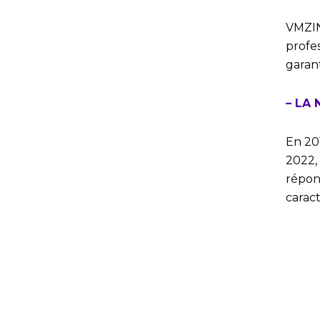
VMZIN
profes
garant
– LA
En 20
2022,
répon
caract