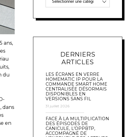
5 ans,
des
DERNIERS
riau
ARTICLES
its,
LES ÉCRANS EN VERRE
n du
HOMEMATIC IP POUR LA
COMMANDE SMART HOME
CENTRALISÉE DÉSORMAIS
DISPONIBLES EN
VERSIONS SANS FIL
O-
31 juillet 2026
, dans
es
FACE À LA MULTIPLICATION
se en
DES ÉPISODES DE
CANICULE, L’OPPBTP,
ACCOMPAGNÉ DE