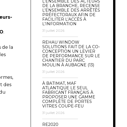
L’ENSEMBLE DES ACTEURS
DE LA BRANCHE, RECENSE
L’ENSEMBLE DES ARRÊTÉS
PRÉFECTORAUX AFIN DE
eurs-
FACILITER L’ACCÈS À
L’INFORMATION
31 juillet 2026
CO
.
REHAU WINDOW
SOLUTIONS FAIT DE LA CO-
 de la
CONCEPTION UN LEVIER
les
DE PERFORMANCE SUR LE
CHANTIER DU PARC
MOULIN À AUBAGNE (13)
31 juillet 2026
ormes,
À BATIMAT, MAF
t des
ATLANTIQUE LE SEUL
 du
FABRICANT FRANÇAIS À
PROPOSER UNE GAMME
COMPLÈTE DE PORTES
VITRES COUPE-FEU
31 juillet 2026
RE2020