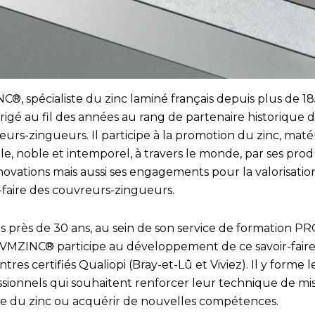
®, spécialiste du zinc laminé français depuis plus de 18
érigé au fil des années au rang de partenaire historique 
urs-zingueurs. Il participe à la promotion du zinc, maté
e, noble et intemporel, à travers le monde, par ses produ
novations mais aussi ses engagements pour la valorisatio
-faire des couvreurs-zingueurs.
s près de 30 ans, au sein de son service de formation PR
 VMZINC® participe au développement de ce savoir-faire
ntres certifiés Qualiopi (Bray-et-Lû et Viviez). Il y forme l
ssionnels qui souhaitent renforcer leur technique de mi
e du zinc ou acquérir de nouvelles compétences.