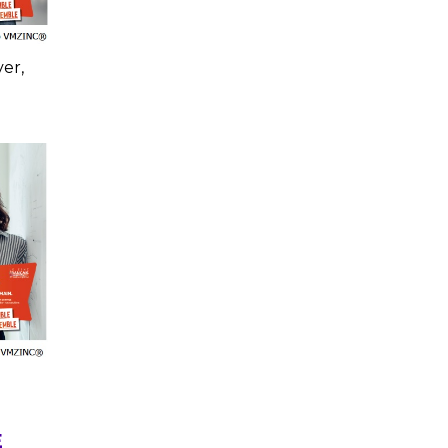
ver,
E