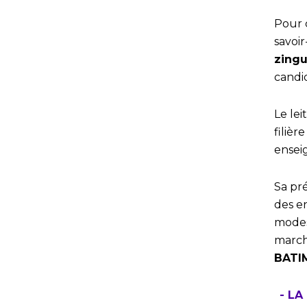
Pour 
savoir
zingu
candi
Le le
filièr
enseig
Sa pré
des e
modes
marché
BATIM
- LA