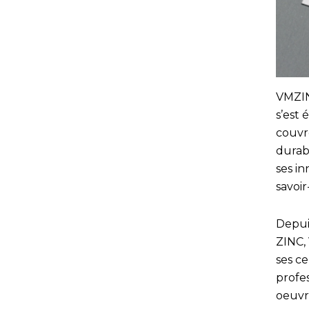
VMZINC
s’est 
couvre
durabl
ses in
savoir
Depui
ZINC,
ses ce
profe
oeuvr