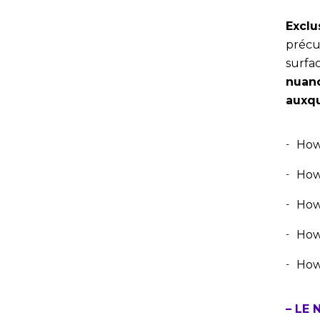
Exclu
précu
surfac
nuanc
auxqu
Howl
How
How
How
How
– LE