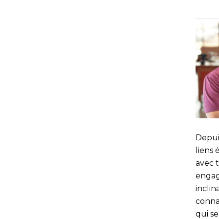
Depui
liens 
avec t
engag
incli
connai
qui se