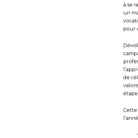
à se 
un mar
vocati
pour 
Dévoil
campa
profes
l’appr
de cél
valori
étape 
Cette
l’ann