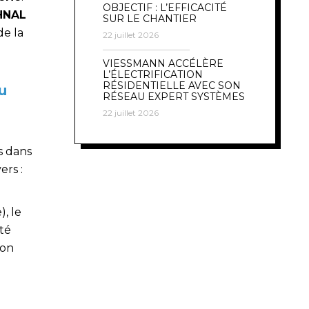
OBJECTIF : L’EFFICACITÉ
CHNAL
SUR LE CHANTIER
de la
22 juillet 2026
VIESSMANN ACCÉLÈRE
L’ÉLECTRIFICATION
RÉSIDENTIELLE AVEC SON
u
RÉSEAU EXPERT SYSTÈMES
22 juillet 2026
s dans
ers :
, le
ité
son