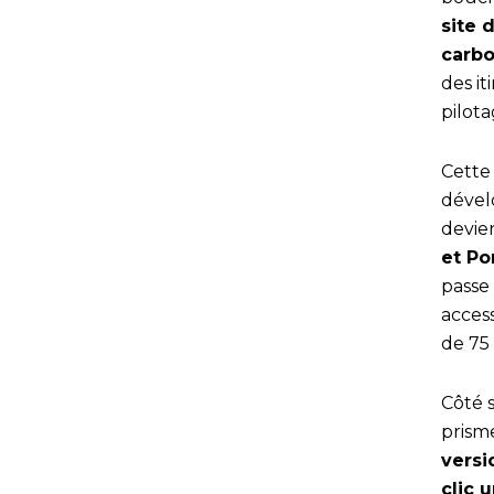
site 
carb
des it
pilota
Cette 
dével
devie
et Po
passe
acces
de 75
Côté 
prisme
versi
clic 