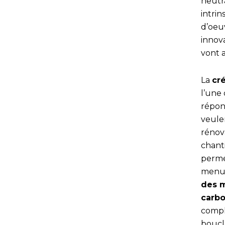
neutra
intri
d’oeuv
innov
vont a
La
cr
l’une 
répon
veule
rénov
chanti
perme
menui
des m
carb
compl
boucl