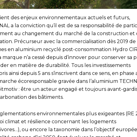
ient des enjeux environnementaux actuels et futurs,
L a la conviction qu’il est de sa responsabilité de parti
ement au changement du marché de la construction et 
ation. Précurseur avec la commercialisation dès 2019 de 
s en aluminium recyclé post-consommation Hydro CI
la marque n’a cessé depuis d’innover pour conserver sa p
der en matière de durabilité. Tous les investissements
ris ainsi depuis 5 ans s’inscrivent dans ce sens, en phase
marche écoresponsable gravée dans l’aluminium TECHN
eitmotiv : être un acteur engagé et toujours avant-gardi
carbonation des bâtiments.
églementations environnementales plus exigeantes (RE 
oi climat et résilience concernant les logements
ivores…), ou encore la taxonomie dans l’objectif europé