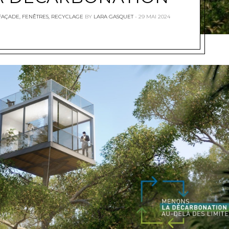
FAÇADE
,
FENÊTRES
,
RECYCLAGE
BY
LARA GASQUET
29 MAI 2024