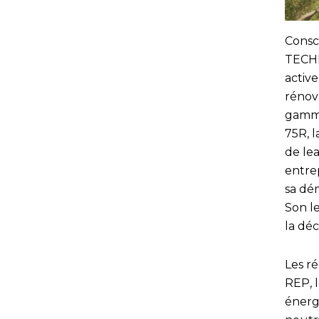
Consc
TECHNA
activ
rénov
gamme
75R, 
de lea
entrep
sa dé
Son l
la dé
Les r
REP, l
énerg