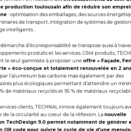
de production toulousain afin de réduire son empre
one
: optimisation des emballages, des sources énergétiq
inéraires de transport, intégration de systèmes de gestio
ge intelligents…
démarche d’écoresponsabilité se transpose aussi à traver
oppements produits et les services. Côté produits, TEC
nt le seul gammiste à proposer une
offre « Façade, Fe
rte » éco-conçue et totalement renouvelée en 2 an
 par l’aluminium bas carbone mais également par des
soires plus écologiques permettant d’atteindre un min
 % de matériaux recyclés et 95 % de matériaux recyclabl
services clients, TECHNAL innove également toujours av
 de la circularité au coeur de la réflexion. La
nouvelle
on TechDesign 9.0 permet notamment de générer e
un QR code pour suivre le cycle de vie d’une menuis