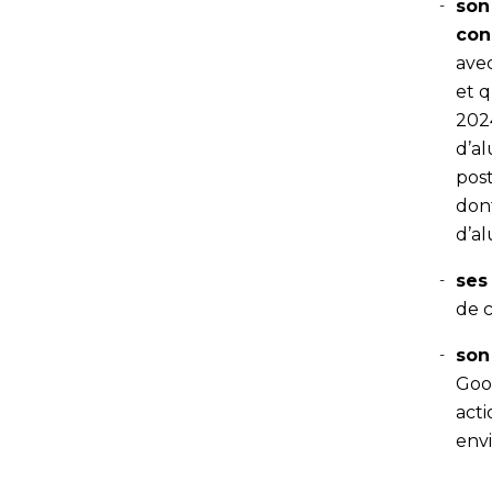
son
co
ave
et q
202
d’a
pos
don
d’a
ses
de c
son
Goo
acti
env