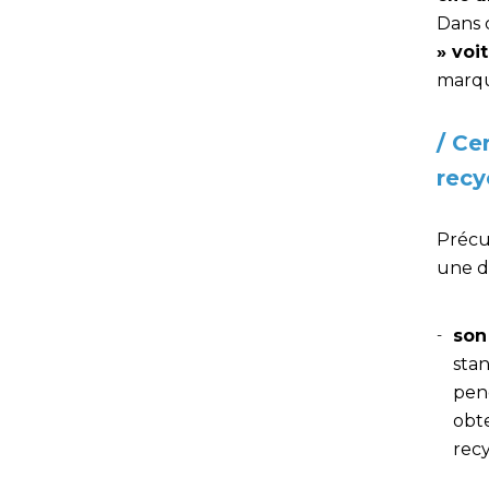
Dans c
» voi
marque
/ Ce
recy
Précu
une dé
son
stan
pend
obte
rec