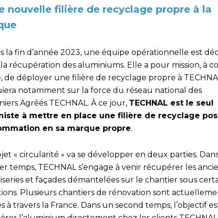
 nouvelle filière de recyclage propre à la
que
s la fin d’année 2023, une équipe opérationnelle est déd
la récupération des aluminiums. Elle a pour mission, à c
, de déployer une filière de recyclage propre à TECHNA
uiera notamment sur la force du réseau national des
niers Agréés TECHNAL. À ce jour,
TECHNAL est le seul
ste à mettre en place une filière de recyclage pos
ommation en sa marque propre
.
jet « circularité » va se développer en deux parties. Dan
er temps, TECHNAL s’engage à venir récupérer les anci
series et façades démantelées sur le chantier sous cert
tions. Plusieurs chantiers de rénovation sont actuelleme
és à travers la France. Dans un second temps, l’objectif es
érer l’aluminium directement chez les clients TECHNAL