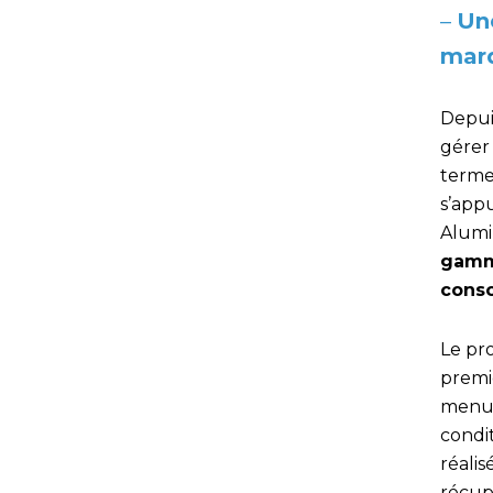
–
Une
mar
Depui
gérer 
terme
s’app
Alumi
gammi
cons
Le pro
premi
menui
condi
réalis
récup