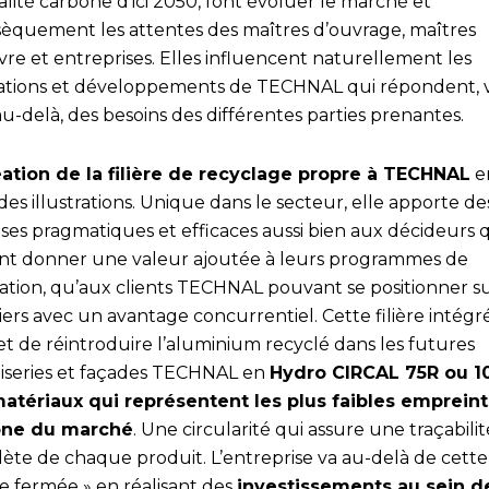
lité carbone d’ici 2050, font évoluer le marché et
nsèquement les attentes des maîtres d’ouvrage, maîtres
re et entreprises. Elles influencent naturellement les
ations et développements de TECHNAL qui répondent, v
u-delà, des besoins des différentes parties prenantes.
éation de la filière de recyclage propre à TECHNAL
e
des illustrations. Unique dans le secteur, elle apporte de
ses pragmatiques et efficaces aussi bien aux décideurs 
nt donner une valeur ajoutée à leurs programmes de
ation, qu’aux clients TECHNAL pouvant se positionner su
ers avec un avantage concurrentiel. Cette filière intégr
t de réintroduire l’aluminium recyclé dans les futures
series et façades TECHNAL en
Hydro CIRCAL 75R ou 1
atériaux qui représentent les plus faibles emprein
one du marché
. Une circularité qui assure une traçabilit
ète de chaque produit. L’entreprise va au-delà de cette
e fermée » en réalisant des
investissements au sein d