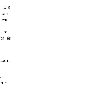
s 2019
nium
anvier
nium
ofilés
 cours
or
eurs