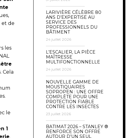
inte
LARIVIÈRE CÉLÈBRE 80
ues,
ANS D’EXPERTISE AU
SERVICE DES
n et de
PROFESSIONNELS DU
BÂTIMENT
24 juillet 2026
s les
L’ESCALIER, LA PIÈCE
HNAL
MAÎTRESSE
MULTIFONCTIONNELLE
nêtre
24 juillet 2026
s
. Cela
NOUVELLE GAMME DE
MOUSTIQUAIRES
imum
SOPROPEN : UNE OFFRE
es.
COMPLÈTE POUR UNE
PROTECTION FIABLE
CONTRE LES INSECTES
ec le
23 juillet 2026
BATIMAT 2026 – STANLEY ®
n 1
RENFORCE SON OFFRE
AUTOUR D’UN SEUL
erie
.