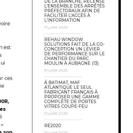
DE LA BRANCHE, RECENSE
L’ENSEMBLE DES ARRÊTÉS
PRÉFECTORAUX AFIN DE
FACILITER L’ACCÈS À
L’INFORMATION
oire
31 juillet 2026
REHAU WINDOW
SOLUTIONS FAIT DE LA CO-
n est
CONCEPTION UN LEVIER
DE PERFORMANCE SUR LE
s
CHANTIER DU PARC
qui
MOULIN À AUBAGNE (13)
31 juillet 2026
r ces
À BATIMAT, MAF
ée
ATLANTIQUE LE SEUL
FABRICANT FRANÇAIS À
PROPOSER UNE GAMME
00R,
COMPLÈTE DE PORTES
VITRES COUPE-FEU
tes
31 juillet 2026
é
 «
RE2020
e son
31 juillet 2026