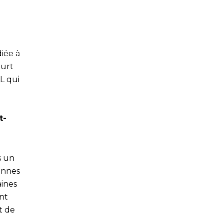
iée à
ourt
L qui
t-
s un
ennes
aines
nt
t de
.