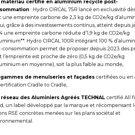
 matériau certifié en aluminium recyclé post-
nsommation
: Hydro CIRCAL 75R lancé en exclusivité dè
c une empreinte carbone de 2,3 kg de CO2e/kg d’alumi
ui, grâce à des investissements continus, atteint depuis j
4 une empreinte carbone réduite d’1,9 kg de CO2e/kg
luminium**. Hydro CIRCAL 100R intégrant 100 % d’alumi
t-consommation permet de proposer depuis 2023 des pr
t l’empreinte est proche de zéro (0,5 kg de CO2e/kg
luminium en moyenne), soit la plus faible au monde,
 gammes de menuiseries et façades
certifiées ou en
ertification Cradle to Cradle,
 réseau des Aluminiers Agréés TECHNAL
certifié All f
d, un label développé par la marque et récompensant l
ons RSE concrètes menées sur les plans sociétal et
ironnemental.