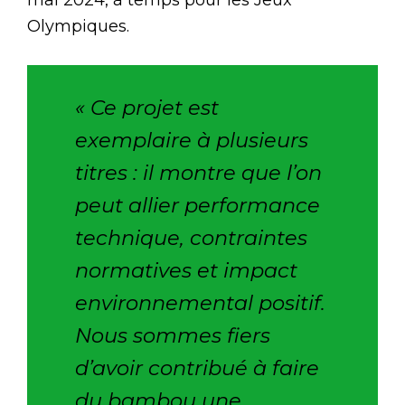
mai 2024, à temps pour les Jeux
Olympiques.
« Ce projet est
exemplaire à plusieurs
titres : il montre que l’on
peut allier performance
technique, contraintes
normatives et impact
environnemental positif.
Nous sommes fiers
d’avoir contribué à faire
du bambou une