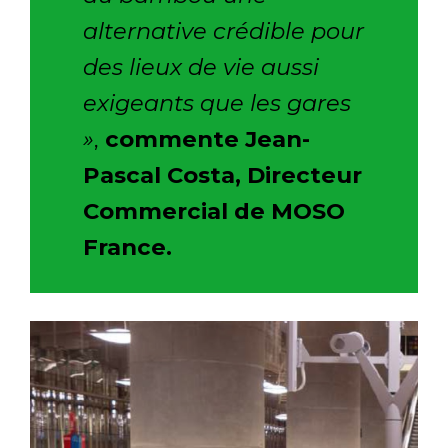
alternative crédible pour
des lieux de vie aussi
exigeants que les gares
»
,
commente Jean-
Pascal Costa, Directeur
Commercial de MOSO
France.