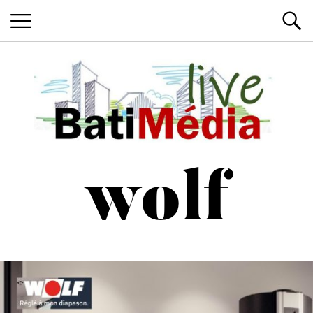
Les News du Bâtiment, en live
Batimedialiv
wolf