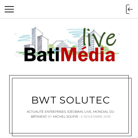
Batimedialiv
BWT SOLUTEC
ACTUALITÉ ENTREPRISES
,
IDÉOBAIN
,
LIVE
,
MONDIAL DU
BÂTIMENT
BY
MICHEL SOUFIR
6 NOVEMBRE 2019