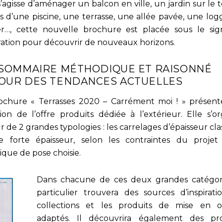
s’agisse d’aménager un balcon en ville, un jardin sur le to
s d’une piscine, une terrasse, une allée pavée, une logg
r…, cette nouvelle brochure est placée sous le si
piration pour découvrir de nouveaux horizons.
SOMMAIRE MÉTHODIQUE ET RAISONNÉ
OUR DES TENDANCES ACTUELLES
ochure « Terrasses 2020 – Carrément moi ! » présen
tion de l’offre produits dédiée à l’extérieur. Elle s’or
 de 2 grandes typologies : les carrelages d’épaisseur cl
 forte épaisseur, selon les contraintes du projet
ique de pose choisie.
Dans chacune de ces deux grandes catégori
particulier trouvera des sources d’inspiratio
collections et les produits de mise en 
adaptés. Il découvrira également des pro