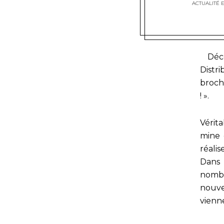
ACTUALITÉ 
Décoc
Distr
broch
! ».
Vérit
mine 
réali
Dans
nombr
nouve
vienne