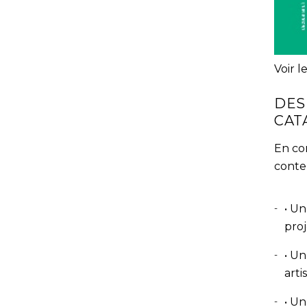
Voir l
DES
CAT
En co
conten
• Un
proj
• Un
arti
• U