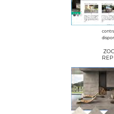
contr
dispon
ZOO
REP