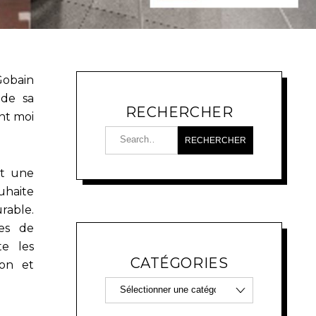
Gobain
 de sa
RECHERCHER
nt moi
nt une
uhaite
rable.
es de
te les
CATÉGORIES
ion et