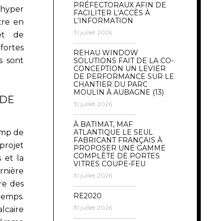
PRÉFECTORAUX AFIN DE
 hyper
FACILITER L’ACCÈS À
L’INFORMATION
tre en
31 juillet 2026
 et de
ortes
REHAU WINDOW
s sont
SOLUTIONS FAIT DE LA CO-
CONCEPTION UN LEVIER
DE PERFORMANCE SUR LE
CHANTIER DU PARC
MOULIN À AUBAGNE (13)
 DE
31 juillet 2026
À BATIMAT, MAF
amp de
ATLANTIQUE LE SEUL
FABRICANT FRANÇAIS À
projet
PROPOSER UNE GAMME
COMPLÈTE DE PORTES
s et la
VITRES COUPE-FEU
nière
31 juillet 2026
re des
RE2020
temps.
31 juillet 2026
lcaire