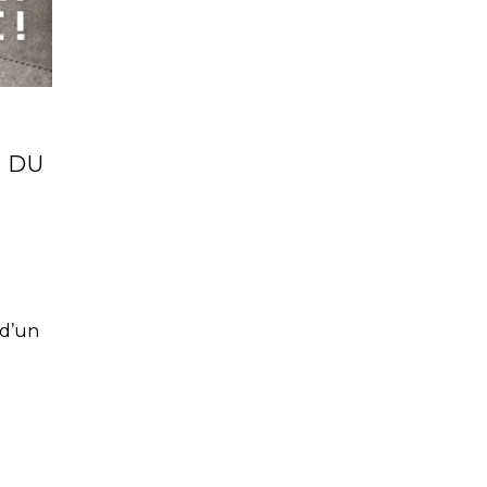
 DU
:
 d’un