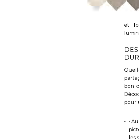
et f
lumin
DES
DUR
Quell
parta
bon c
Décoc
pour 
• Au
pic
les 