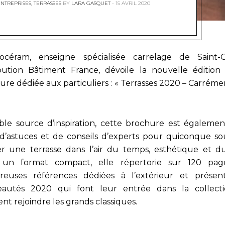
ENTREPRISES
,
TERRASSES
BY
LARA GASQUET
15 AVRIL 2020
éram, enseigne spécialisée carrelage de Saint-
ibution Bâtiment France, dévoile la nouvelle édition
ure dédiée aux particuliers : « Terrasses 2020 – Carréme
able source d’inspiration, cette brochure est égaleme
d’astuces et de conseils d’experts pour quiconque so
ser une terrasse dans l’air du temps, esthétique et du
 un format compact, elle répertorie sur 120 pag
euses références dédiées à l’extérieur et présen
autés 2020 qui font leur entrée dans la collect
nt rejoindre les grands classiques.