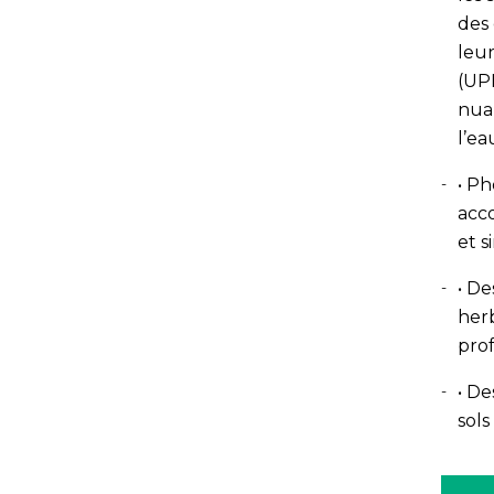
des 
leur
(UPE
nuan
l’ea
• Ph
acc
et s
• De
herb
prof
• De
sols