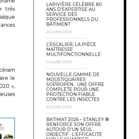
cérame
LARIVIÈRE CÉLÈBRE 80
e très
ANS D’EXPERTISE AU
SERVICE DES
ssique
PROFESSIONNELS DU
BÂTIMENT
ances
24 juillet 2026
L’ESCALIER, LA PIÈCE
MAÎTRESSE
MULTIFONCTIONNELLE
24 juillet 2026
océram
NOUVELLE GAMME DE
ire le
MOUSTIQUAIRES
SOPROPEN : UNE OFFRE
020 »,
COMPLÈTE POUR UNE
ieuses
PROTECTION FIABLE
CONTRE LES INSECTES
23 juillet 2026
BATIMAT 2026 – STANLEY ®
RENFORCE SON OFFRE
AUTOUR D’UN SEUL
OBJECTIF : L’EFFICACITÉ