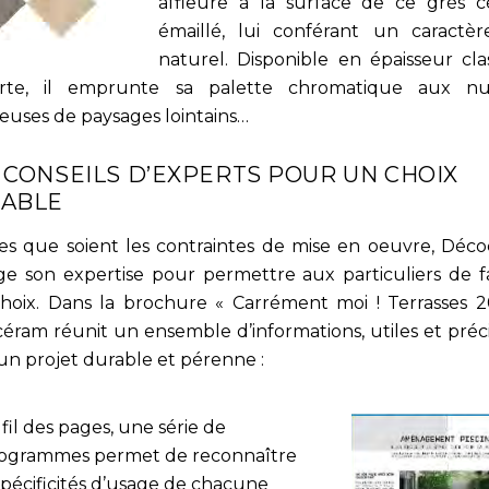
affleure à la surface de ce grès 
émaillé, lui conférant un caractèr
naturel. Disponible en épaisseur cla
orte, il emprunte sa palette chromatique aux nu
euses de paysages lointains…
 CONSEILS D’EXPERTS POUR UN CHOIX
ABLE
es que soient les contraintes de mise en oeuvre, Déc
ge son expertise pour permettre aux particuliers de fa
hoix. Dans la brochure « Carrément moi ! Terrasses 2
éram réunit un ensemble d’informations, utiles et préc
un projet durable et pérenne :
 fil des pages, une série de
togrammes permet de reconnaître
spécificités d’usage de chacune