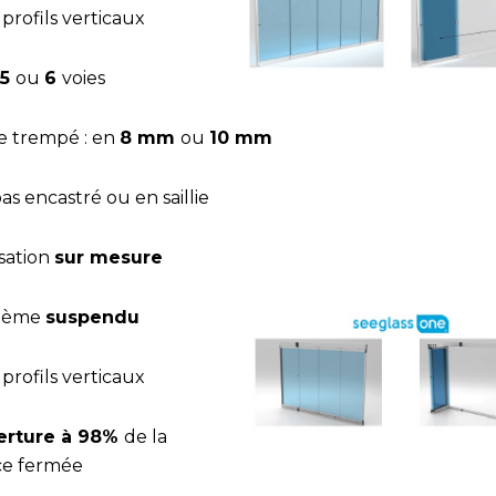
 profils verticaux
5
ou
6
voies
re trempé : en
8 mm
ou
10 mm
 bas encastré ou en saillie
isation
sur mesure
stème
suspendu
 profils verticaux
erture à 98%
de la
ce fermée