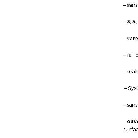
– sans
–
3
,
4
,
– ver
– rail
– réal
– Sy
– sans
–
ouv
surfa