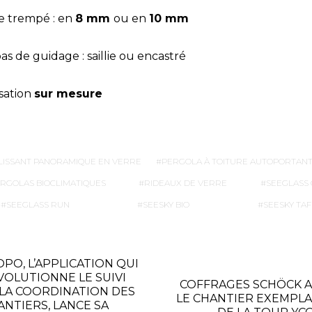
re trempé : en
8 mm
ou en
10 mm
 bas de guidage : saillie ou encastré
isation
sur mesure
LISSANT PANORAMIQUE EN VERRE
PERGOLA À TOITURE AUTOPORTANT
RGOLAS BIOCLIMATIQUES
RIDEAUX DE VERRE
SEEGLASS
SEEGLASS RUN
SEESKY BIO
SEESKY TAF
OPO, L’APPLICATION QUI
VOLUTIONNE LE SUIVI
COFFRAGES SCHÖCK AS
 LA COORDINATION DES
LE CHANTIER EXEMPLA
ANTIERS, LANCE SA