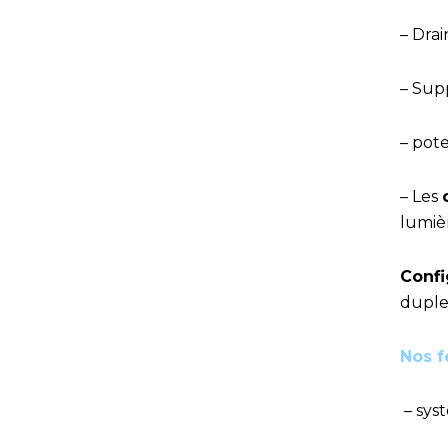
– Dra
– Sup
– pot
– Les
lumiè
Confi
duple
Nos f
– sys