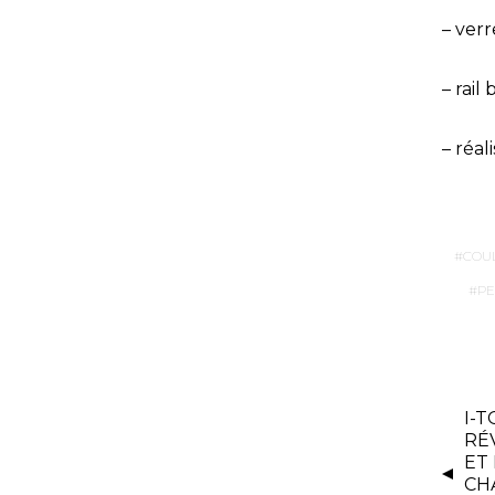
– ver
– rail
– réal
COU
PE
I-T
RÉ
ET
CH