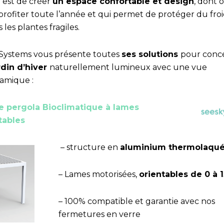
e est de créer
un espace confortable et design
, dont 
profiter toute l’année et qui permet de protéger du fro
 les plantes fragiles.
 Systems vous présente toutes
ses solutions
pour conc
rdin d’hiver
naturellement lumineux avec une vue
amique :
e pergola Bioclimatique à lames
tables
– structure en
aluminium thermolaqu
– Lames motorisées,
orientables de 0 à 1
– 100% compatible et garantie avec nos
fermetures en verre