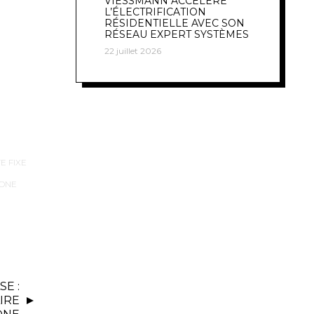
VIESSMANN ACCÉLÈRE
L’ÉLECTRIFICATION
RÉSIDENTIELLE AVEC SON
RÉSEAU EXPERT SYSTÈMES
22 juillet 2026
E FIXE
 ONE
E :
IRE