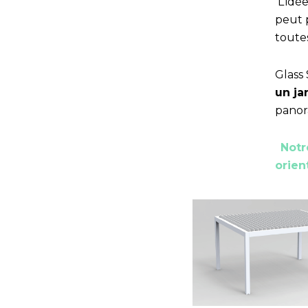
L’idé
peut 
toutes
Glass
un ja
panor
Notr
orien