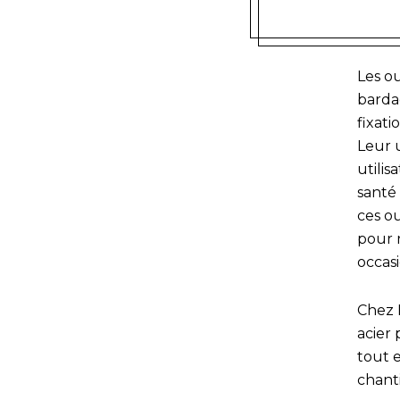
Les ou
barda
fixati
Leur 
utilis
santé
ces o
pour r
occas
Chez H
acier 
tout e
chanti