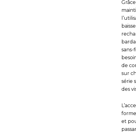
Grâce
maint
l’util
baisse
recha
bardag
sans-f
besoin
de co
sur ch
série
des vi
L’acce
forme 
et pou
passa