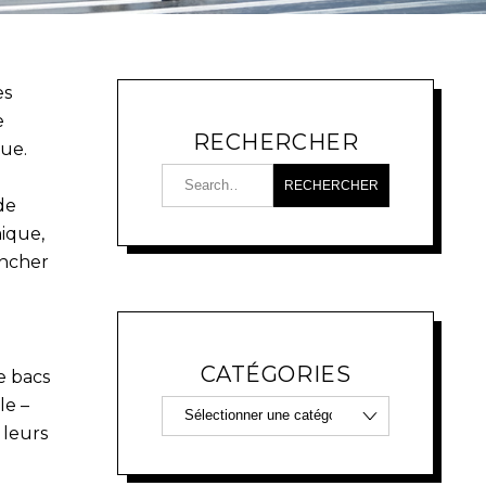
es
e
RECHERCHER
que.
de
ique,
encher
CATÉGORIES
e bacs
le –
 leurs