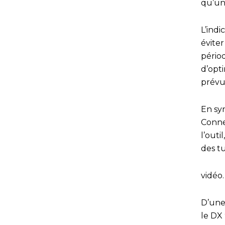
qu’un
L’indi
éviter
périod
d’opti
prévu
En syn
Connec
l’out
des tu
vidéo.
D’une
le DX 