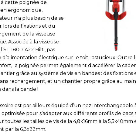
 à cette poignée de
ien ergonomique,
isateur n’a plus besoin de se
r lors de fixations et du
rgement de la visseuse
e. Associée à la visseuse
il ST 1800-A22 Hilti, pas
 d’alimentation électrique sur le toit : astucieux. Outre 
nfort, la poignée permet également d’accélérer la cade
antier grâce au système de vis en bandes : des fixations 
 sans rechargement, et un chantier propre grâce au main
s dans la bande !
ssoire est par ailleurs équipé d’un nez interchangeable à
optimisée pour s’adapter aux différents profils de bacs 
r toutes les tailles de vis de la 4,8x16mm à la 5,5x40mm 
nt par la 6,3x22mm.