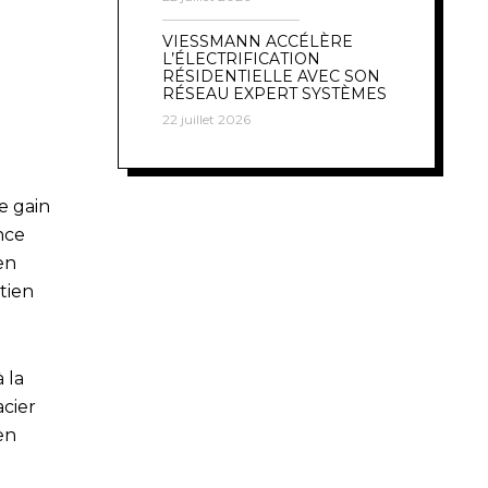
VIESSMANN ACCÉLÈRE
L’ÉLECTRIFICATION
RÉSIDENTIELLE AVEC SON
RÉSEAU EXPERT SYSTÈMES
22 juillet 2026
le gain
nce
en
tien
 la
acier
en