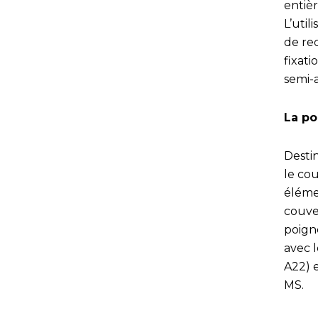
entiè
L’util
de re
fixati
semi-a
La po
Destin
le co
éléme
couve
poign
avec l
A22) e
MS.