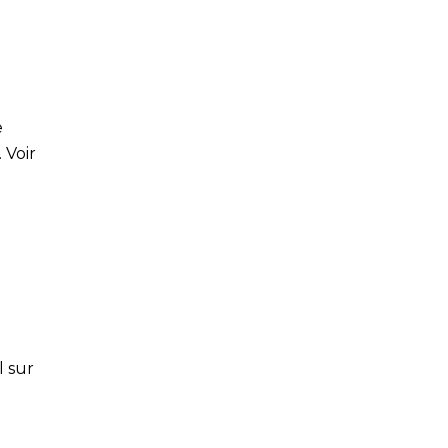
e
 Voir
l sur