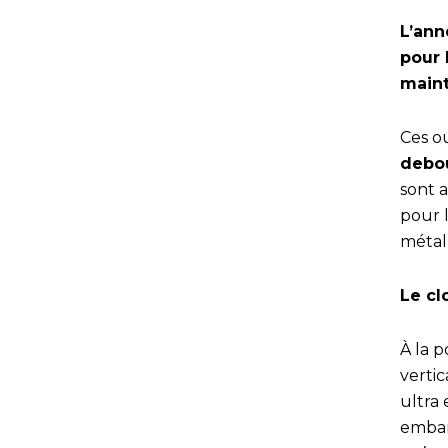
L’ann
pour 
maint
Ces o
debo
sont 
pour l
métal
Le cl
À la 
vertic
ultra
embar