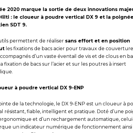
ée 2020 marque la sortie de deux innovations maje
Hilti : le cloueur à poudre vertical DX 9 et la poigné
ien SDT 9.
utils permettent de réaliser
sans effort et en position
ut
les fixations de bacs acier pour travaux de couverture.
accompagnés d’un vaste éventail de vis et de clous en b
a fixation de bacs sur l’acier et sur les poutres à insert
lique.
oueur à poudre vertical DX 9-ENP
pointe de la technologie, le DX 9-ENP est un cloueur à 
al résistant, fiable, intelligent et pratique. Doté d’une p
 ergonomique et d’un rechargement automatique, celui-
que un indicateur numérique de fonctionnement ainsi