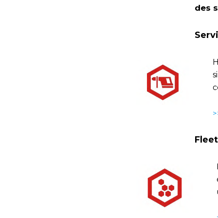
des s
Servi
H
s
c
>
Flee