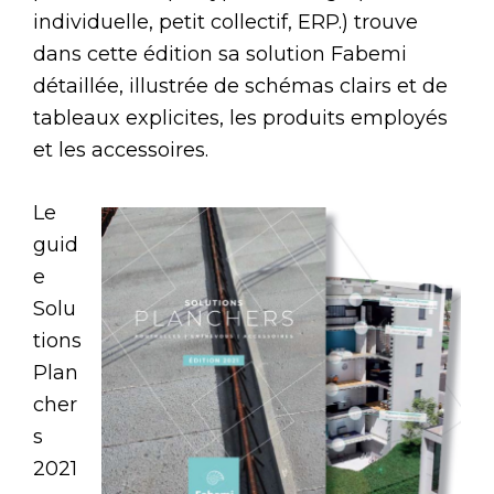
individuelle, petit collectif, ERP.) trouve
dans cette édition sa solution Fabemi
détaillée, illustrée de schémas clairs et de
tableaux explicites, les produits employés
et les accessoires.
Le
guid
e
Solu
tions
Plan
cher
s
2021