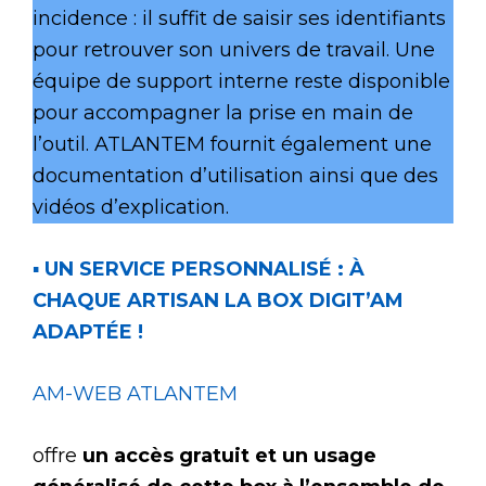
incidence : il suffit de saisir ses identifiants
pour retrouver son univers de travail. Une
équipe de support interne reste disponible
pour accompagner la prise en main de
l’outil. ATLANTEM fournit également une
documentation d’utilisation ainsi que des
vidéos d’explication.
▪
U
N SERVICE PERSONNALISÉ
:
À
CHAQUE ARTISAN
LA
BOX
D
IGIT
’AM
ADAPTÉE
!
AM-WEB ATLANTEM
offre
un accès gratuit et un usage