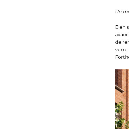
Un ma
Bien s
avanc
de re
verre
Forth