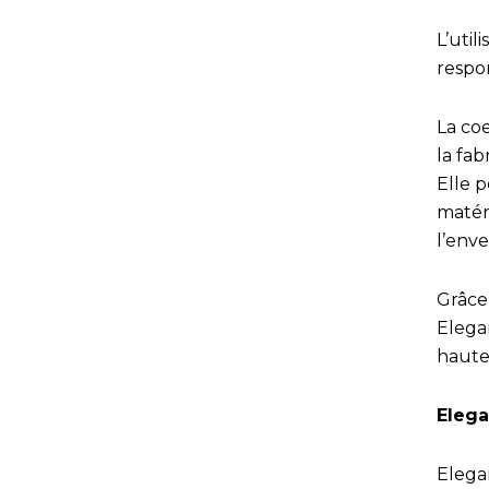
L’uti
respo
La co
la fab
Elle 
matéri
l’enve
Grâce 
Elegan
haute 
Elega
Elegan