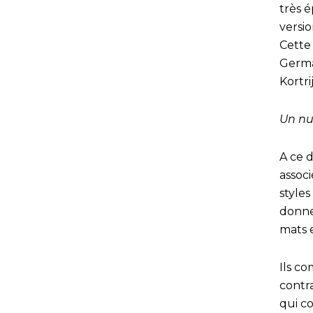
très é
versi
Cette
Germa
Kortri
Un nu
A ce 
assoc
styles
donne 
mats e
Ils c
contr
qui c