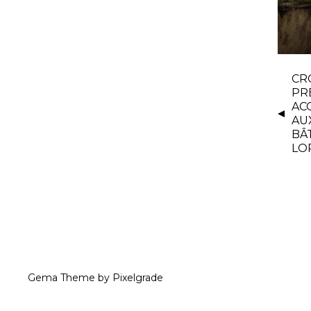
CR
PR
AC
AU
BÂ
LO
Gema Theme
by
Pixelgrade