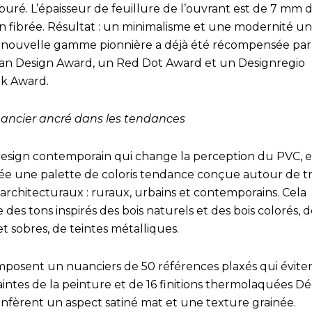
puré. L’épaisseur de feuillure de l’ouvrant est de 7 mm 
on fibrée. Résultat : un minimalisme et une modernité un
 nouvelle gamme pionnière a déjà été récompensée par
n Design Award, un Red Dot Award et un Designregio
jk Award.
ancier ancré dans les tendances
design contemporain qui change la perception du PVC, e
iée une palette de coloris tendance conçue autour de tr
 architecturaux : ruraux, urbains et contemporains. Cela
des tons inspirés des bois naturels et des bois colorés, d
t sobres, de teintes métalliques.
omposent un nuanciers de 50 références plaxés qui éviten
aintes de la peinture et de 16 finitions thermolaquées D
onfèrent un aspect satiné mat et une texture grainée.