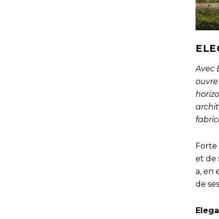
ELE
Avec 
ouvre
horizo
archit
fabric
Forte
et de 
a, en
de se
Elega