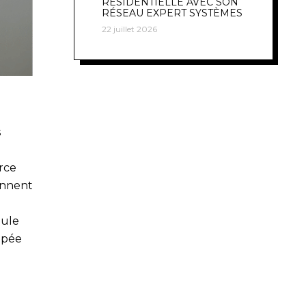
RÉSIDENTIELLE AVEC SON
RÉSEAU EXPERT SYSTÈMES
22 juillet 2026
s
rce
ennent
dule
ppée