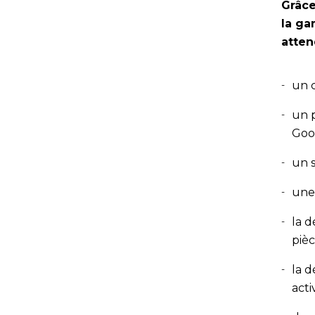
Grâce
la ga
atten
un c
un p
Goo
un 
une 
la d
pièc
la d
acti