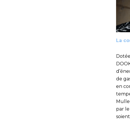
La co
Dotée 
DOOK 
d’éne
de gas
en co
tempé
Mulle
par l
soien