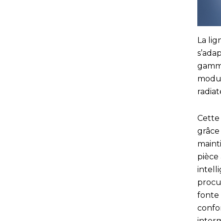
La li
s’adap
gamme
modul
radiat
Cette
grâce
maint
pièce
intell
procu
fonte
confo
interm