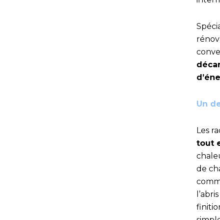
Spéci
rénov
conve
déca
d’én
Un de
Les r
tout 
chale
de ch
comma
l’abri
finiti
simple