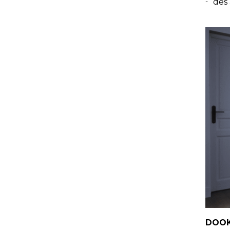
des 
DOOK