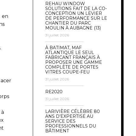
REHAU WINDOW
SOLUTIONS FAIT DE LA CO-
CONCEPTION UN LEVIER
u en
DE PERFORMANCE SUR LE
CHANTIER DU PARC
ns
MOULIN À AUBAGNE (13)
31 juillet 2026
.
À BATIMAT, MAF
ATLANTIQUE LE SEUL
FABRICANT FRANÇAIS À
PROPOSER UNE GAMME
COMPLÈTE DE PORTES
VITRES COUPE-FEU
31 juillet 2026
lacer
RE2020
orps
31 juillet 2026
LARIVIÈRE CÉLÈBRE 80
 à
ANS D’EXPERTISE AU
ux
SERVICE DES
PROFESSIONNELS DU
nt
BÂTIMENT