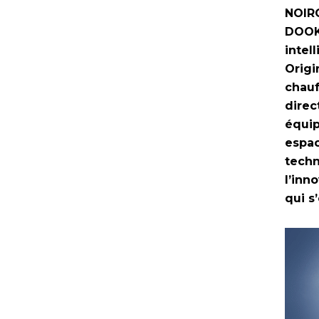
NOIRO
DOOK 
intel
Origi
chauf
direc
équip
espac
techn
l’inn
qui s