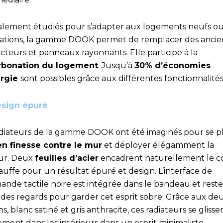
alement étudiés pour s’adapter aux logements neufs o
ations, la gamme DOOK permet de remplacer des ancie
cteurs et panneaux rayonnants. Elle participe à la
rbonation du logement
. Jusqu’à
30% d’économies
ergie
sont possibles grâce aux différentes fonctionnalités
sign épuré
adiateurs de la gamme DOOK ont été imaginés pour se p
en finesse contre le mur
et déployer élégamment la
ur. Deux
feuilles d’acier
encadrent naturellement le c
auffe pour un résultat épuré et design. L’interface de
nde tactile noire est intégrée dans le bandeau et reste
s des regards pour garder cet esprit sobre. Grâce aux de
ons, blanc satiné et gris anthracite, ces radiateurs se glisse
ment dans les intérieurs dans un esprit minimaliste.