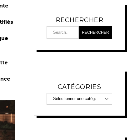
ente
RECHERCHER
tifiés
que
tte
ance
CATÉGORIES