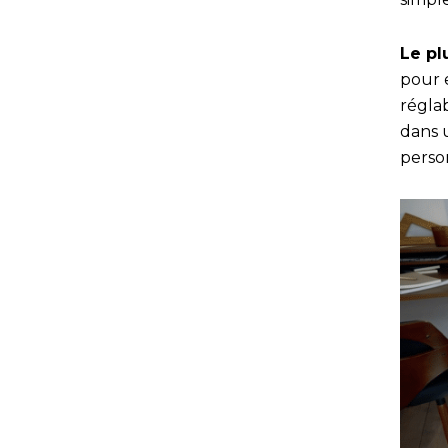
Le pl
pour 
régla
dans 
perso