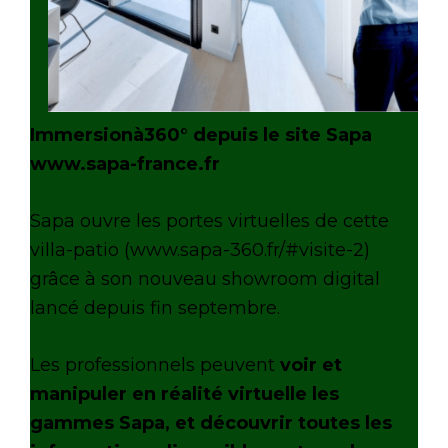
Immersionà360° depuis le site Sapa
www.sapa-france.fr
Sapa ouvre les portes virtuelles de cette
villa-patio (www.sapa-360.fr/#visite-2)
grâce à son nouveau showroom digital
lancé depuis fin septembre.
Les professionnels peuvent
voir et
manipuler en réalité virtuelle les
gammes Sapa, et découvrir toutes les