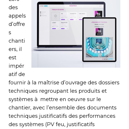
des
appels
d’offre
s
chanti
ers, il
est
impér
atif de
fournir à la maîtrise d’ouvrage des dossiers
techniques regroupant les produits et
systèmes à mettre en oeuvre sur le
chantier, avec l’ensemble des documents
techniques justificatifs des performances
des systèmes (PV feu, justificatifs