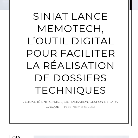
SINIAT LANCE
MEMOTECH,
L’OUTIL DIGITAL
POUR FACILITER
LA RÉALISATION
DE DOSSIERS
TECHNIQUES
ACTUALITÉ ENTREPRISES
,
DIGITALISATION
,
GESTION
BY
LARA
GASQUET
14 SEPTEMBRE 2022
Lors