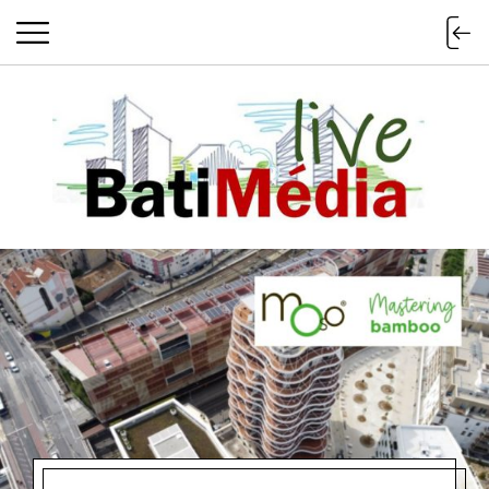
Batimedialiv