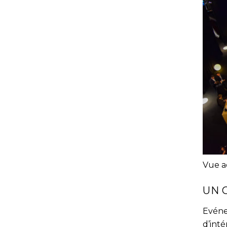
Vue a
UN 
Evéne
d’int