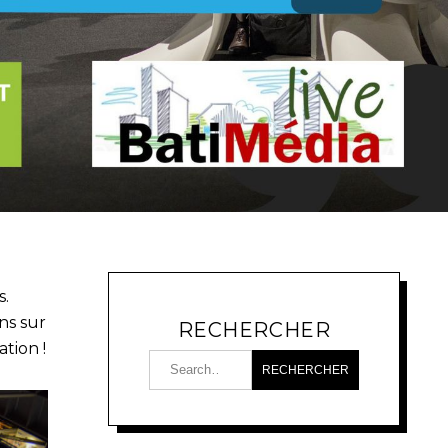
s.
ns sur
RECHERCHER
tion !