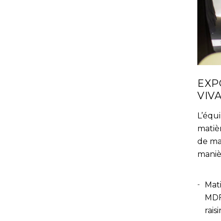
EXP
VIV
L’équ
matiè
de ma
maniè
Mati
MDF 
rais