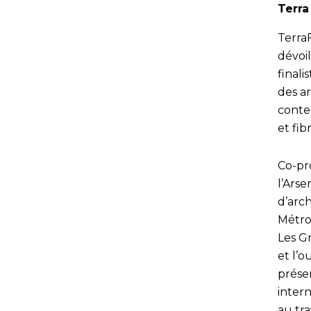
Terra
Terra
dévoi
finali
des a
conte
et fib
Co-pro
l’Arse
d’arch
Métro
Les Gr
et l’
prése
inter
au tr