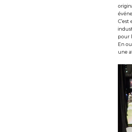
origin
événe
C’est 
indus
pour l
En out
une a