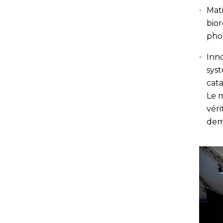
Mati
bio
pho
Inno
syst
cata
Le m
véri
dem