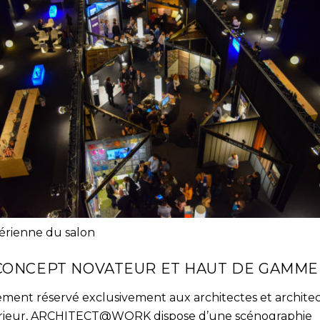
érienne du salon
CONCEPT NOVATEUR ET HAUT DE GAMME
ment réservé exclusivement aux architectes et archite
érieur, ARCHITECT@WORK dispose d’une scénographie