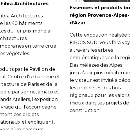
 Fibra Architectures
Essences et produits bo
région Provence-Alpes
Fibra Architectures
d’Azur
le les 40 bâtiments
stes du 1er prix mondial
Cette exposition, réalisée 
rchitectures
FIBOIS SUD, vous fera vo
mporaines en terre crue
à travers les arbres
res végétales.
emblématiques de la régi
Des mélèzes des Alpes
duits par le Pavillon de
jusqu’aux pins méditerra
nal, Centre d’urbanisme et
le visiteur est invité à déc
itecture de Paris et de la
les propriétés des bois
pole parisienne, amàco et
régionaux pour les valoris
ands Ateliers, l’exposition
mieux dans ses projets de
ouvrage qui l’accompagne
construction.
ntent ces projets
nationaux et expliquent,
avers d’un parcours