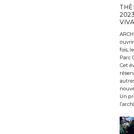
THÈ
202
VIV
ARCH
ouvrir
fois, 
Parc 
Cet é
réserv
autre
nouve
Un pr
l’arc