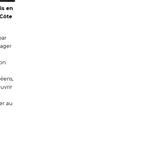
is en
-Côte
par
yager
on.
néens,
ouvrir
er au