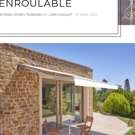
ENROULABLE
EPRISES
,
STORES
,
TERRASSES
BY
LARA GASQUET
27 AVRIL 2023