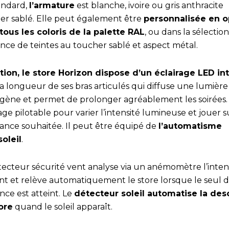
andard,
l’armature
est blanche, ivoire ou gris anthracite
er sablé. Elle peut également être
personnalisée en o
tous les coloris de la palette RAL
, ou dans la sélection
nce de teintes au toucher sablé et aspect métal.
tion, le store Horizon dispose d’un éclairage LED in
a longueur de ses bras articulés qui diffuse une lumière
ène et permet de prolonger agréablement les soirées.
age pilotable pour varier l’intensité lumineuse et jouer s
iance souhaitée. Il peut être équipé de
l’automatisme
soleil
.
tecteur sécurité vent analyse via un anémomètre l’inten
nt et relève automatiquement le store lorsque le seul 
nce est atteint. Le
détecteur soleil automatise la de
ore
quand le soleil apparaît.