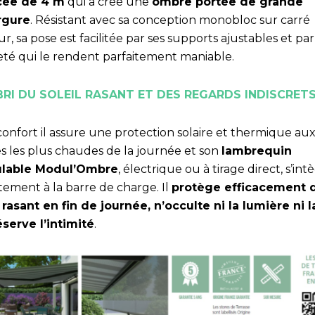
cée de 4 m
qui a créé une
ombre portée de grande
rgure
. Résistant avec sa conception monobloc sur carré
r, sa pose est facilitée par ses supports ajustables et par
eté qui le rendent parfaitement maniable.
ABRI DU SOLEIL RASANT ET DES REGARDS INDISCRET
confort il assure une protection solaire et thermique au
s les plus chaudes de la journée et son
lambrequin
ulable Modul’Ombre
, électrique ou à tirage direct, s’int
tement à la barre de charge. Il
protège efficacement 
l rasant en fin de journée, n’occulte ni la lumière ni l
éserve l’intimité
.