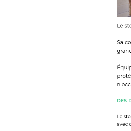
Le st
Sa co
grand
Équi
protè
n’occ
DES 
Le st
avec 