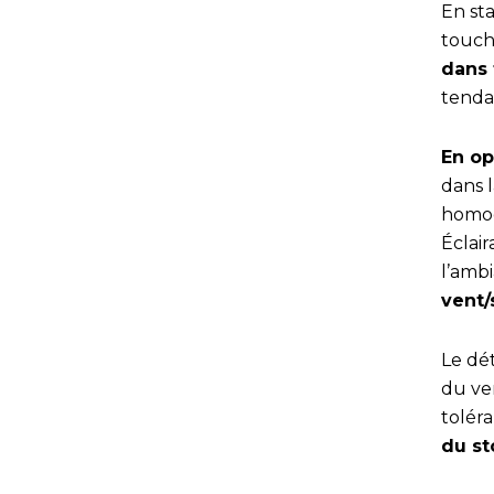
En st
touch
dans 
tenda
En op
dans l
homog
Éclair
l’amb
vent/
Le dé
du ve
toléra
du st