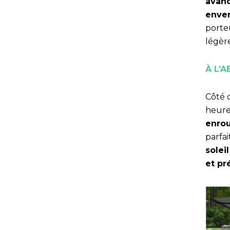
avan
enve
porteu
légèr
À L’
Côté 
heure
enro
parfai
solei
et pr