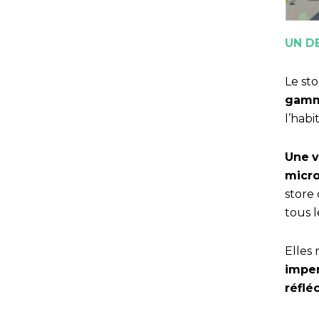
UN D
Le sto
gam
l’habi
Une
v
micr
store 
tous l
Elles 
imper
réflé