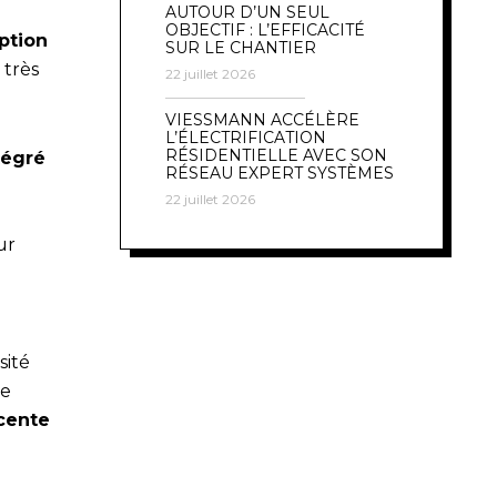
AUTOUR D’UN SEUL
OBJECTIF : L’EFFICACITÉ
ption
SUR LE CHANTIER
 très
22 juillet 2026
VIESSMANN ACCÉLÈRE
L’ÉLECTRIFICATION
RÉSIDENTIELLE AVEC SON
tégré
RÉSEAU EXPERT SYSTÈMES
22 juillet 2026
ur
sité
de
scente