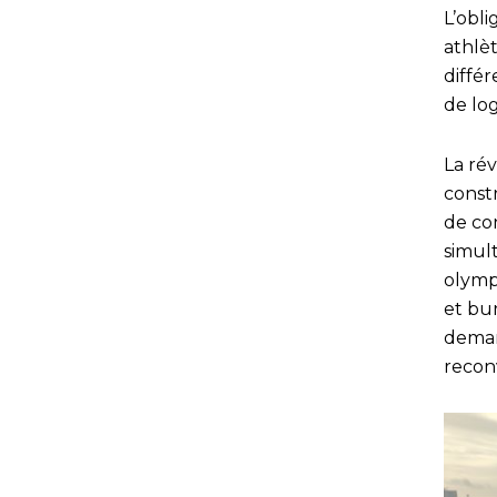
L’obli
athlèt
diffé
de lo
La rév
const
de co
simul
olymp
et bur
deman
recon