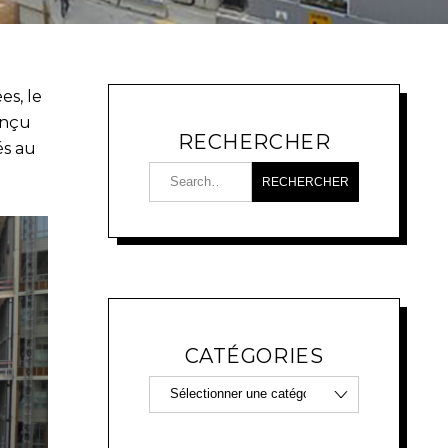
es, le
onçu
RECHERCHER
és au
CATÉGORIES