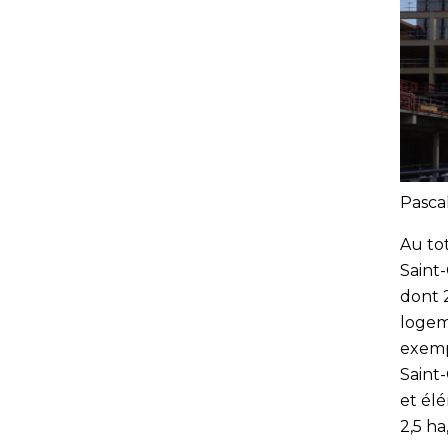
Pasca
Au tot
Saint
dont 
logem
exemp
Saint
et él
2,5 ha