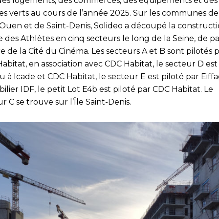
des logements, des commerces, des équipements et des
es verts au cours de l’année 2025. Sur les communes de
-Ouen et de Saint-Denis, Solideo a découpé la construct
e des Athlètes en cinq secteurs le long de la Seine, de pa
e de la Cité du Cinéma. Les secteurs A et B sont pilotés 
Habitat, en association avec CDC Habitat, le secteur D est
 à Icade et CDC Habitat, le secteur E est piloté par Eiff
lier IDF, le petit Lot E4b est piloté par CDC Habitat. Le
r C se trouve sur l’Île Saint-Denis.