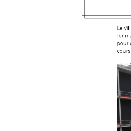
Le Vil
1er ma
pour 
cours