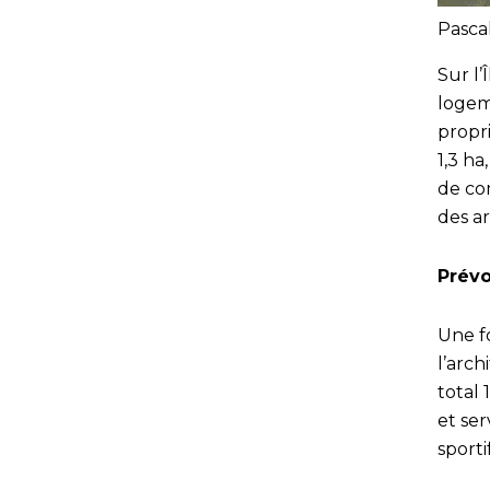
Pasca
Sur l’
logeme
propr
1,3 h
de com
des ar
Prévo
Une fo
l’arc
total
et ser
sporti