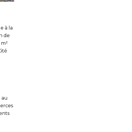
e à la
in de
0 m²
ité
a au
merces
ents