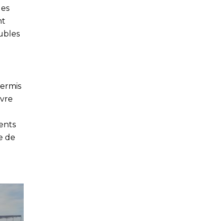
des
nt
ubles
permis
uvre
ents
re de