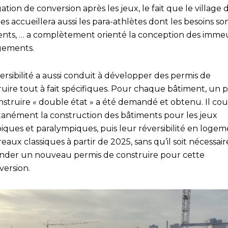
gation de conversion après les jeux, le fait que le village 
es accueillera aussi les para-athlètes dont les besoins so
rents, … a complètement orienté la conception des imme
gements.
ersibilité a aussi conduit à développer des permis de
ruire tout à fait spécifiques. Pour chaque bâtiment, un 
nstruire « double état » a été demandé et obtenu. Il co
tanément la construction des bâtiments pour les jeux
iques et paralympiques, puis leur réversibilité en logem
eaux classiques à partir de 2025, sans qu’il soit nécessai
der un nouveau permis de construire pour cette
version.