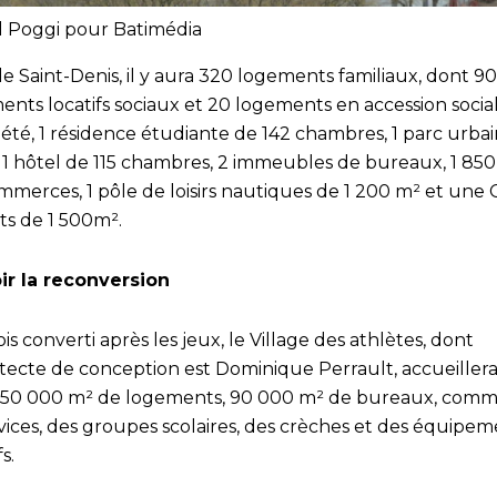
l Poggi pour Batimédia
Île Saint-Denis, il y aura 320 logements familiaux, dont 90
nts locatifs sociaux et 20 logements en accession social
iété, 1 résidence étudiante de 142 chambres, 1 parc urba
a, 1 hôtel de 115 chambres, 2 immeubles de bureaux, 1 85
merces, 1 pôle de loisirs nautiques de 1 200 m² et une C
ts de 1 500m².
ir la reconversion
is converti après les jeux, le Village des athlètes, dont
hitecte de conception est Dominique Perrault, accueiller
 150 000 m² de logements, 90 000 m² de bureaux, com
vices, des groupes scolaires, des crèches et des équipem
fs.