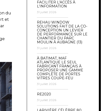
FACILITER L’ACCÈS À
L’INFORMATION
31 juillet 2026
ion du
rt et
REHAU WINDOW
par
SOLUTIONS FAIT DE LA CO-
CONCEPTION UN LEVIER
DE PERFORMANCE SUR LE
CHANTIER DU PARC
age
MOULIN À AUBAGNE (13)
31 juillet 2026
À BATIMAT, MAF
ATLANTIQUE LE SEUL
FABRICANT FRANÇAIS À
PROPOSER UNE GAMME
COMPLÈTE DE PORTES
VITRES COUPE-FEU
31 juillet 2026
RE2020
31 juillet 2026
LARIVIÈRE CÉLÈBRE 80