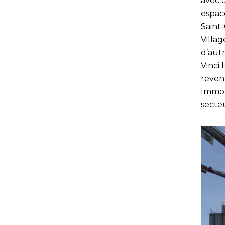
avec 
espac
Saint
Villag
d’autr
Vinci 
revenu
Immobi
secteu