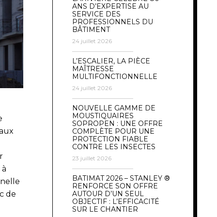
ANS D’EXPERTISE AU
SERVICE DES
PROFESSIONNELS DU
BÂTIMENT
24 juillet 2026
L’ESCALIER, LA PIÈCE
MAÎTRESSE
MULTIFONCTIONNELLE
24 juillet 2026
NOUVELLE GAMME DE
MOUSTIQUAIRES
e
SOPROPEN : UNE OFFRE
iaux
COMPLÈTE POUR UNE
PROTECTION FIABLE
CONTRE LES INSECTES
r
23 juillet 2026
 à
BATIMAT 2026 – STANLEY ®
nelle
RENFORCE SON OFFRE
c de
AUTOUR D’UN SEUL
OBJECTIF : L’EFFICACITÉ
SUR LE CHANTIER