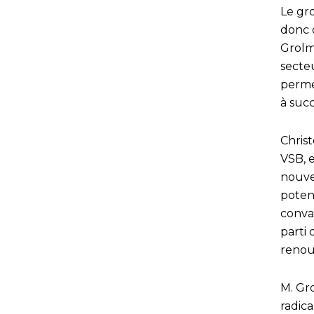
Le gro
donc 
Grolma
secteu
perme
à succ
Chris
VSB, 
nouve
poten
convai
parti 
renouv
M. Gr
radic