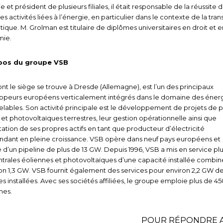
e et président de plusieurs filiales, il était responsable de la réussite 
es activités liées à l’énergie, en particulier dans le contexte de la tran
ique. M. Grolman est titulaire de diplômes universitaires en droit et e
mie.
pos du groupe VSB
nt le siège se trouve à Dresde (Allemagne), est l’un des principaux
ppeurs européens verticalement intégrés dans le domaine des éner
lables. Son activité principale est le développement de projets de 
 et photovoltaïques terrestres, leur gestion opérationnelle ainsi que
itation de ses propres actifs en tant que producteur d’électricité
ndant en pleine croissance. VSB opère dans neuf pays européens et
 d’un pipeline de plus de 13 GW. Depuis 1996, VSB a mis en service pl
trales éoliennes et photovoltaïques d’une capacité installée combi
on 1,3 GW. VSB fournit également des services pour environ 2,2 GW d
es installées. Avec ses sociétés affiliées, le groupe emploie plus de 45
nes.
POUR RÉPONDRE 