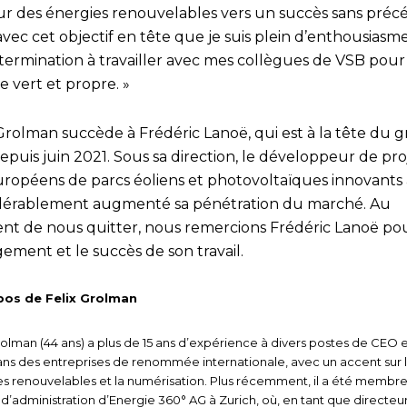
ur des énergies renouvelables vers un succès sans préc
avec cet objectif en tête que je suis plein d’enthousiasm
termination à travailler avec mes collègues de VSB pou
 vert et propre. »
 Grolman succède à Frédéric Lanoë, qui est à la tête du 
puis juin 2021. Sous sa direction, le développeur de pro
ropéens de parcs éoliens et photovoltaïques innovants 
dérablement augmenté sa pénétration du marché. Au
t de nous quitter, nous remercions Frédéric Lanoë po
ement et le succès de son travail.
pos de Felix Grolman
rolman (44 ans) a plus de 15 ans d’expérience à divers postes de CEO 
ans des entreprises de renommée internationale, avec un accent sur 
s renouvelables et la numérisation. Plus récemment, il a été membr
 d’administration d’Energie 360° AG à Zurich, où, en tant que directeu