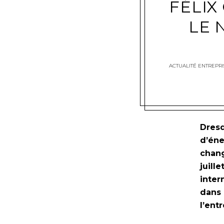
FÉLIX
LE 
ACTUALITÉ ENTREPRI
Dresd
d’éne
chang
juill
inter
dans 
l’ent