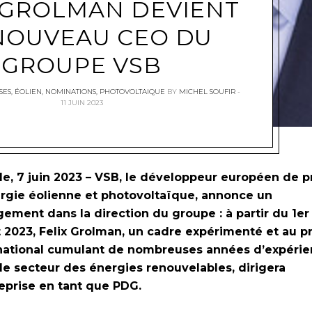
 GROLMAN DEVIENT
NOUVEAU CEO DU
GROUPE VSB
SES
,
ÉOLIEN
,
NOMINATIONS
,
PHOTOVOLTAIQUE
BY
MICHEL SOUFIR
11 JUIN 2023
e, 7 juin 2023 – VSB, le développeur européen de p
rgie éolienne et photovoltaïque, annonce un
ement dans la direction du groupe : à partir du 1er
et 2023, Felix Grolman, un cadre expérimenté et au pr
national cumulant de nombreuses années d’expéri
le secteur des énergies renouvelables, dirigera
reprise en tant que PDG.