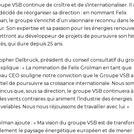
upe VSB continue de croître et de s’internationaliser. Il 
décidé de réorganiser sa direction : en nommant Felix
n, le groupe s’enrichit d’un visionnaire reconnu dans le
r. Son expertise et sa passion pour les énergies renouve
ttront au développeur de projets de poursuivre son his
ès, qui dure depuis 25 ans.
topher Delbrück, président du conseil consultatif du gr
explique : « La nomination de Felix Grolman en tant que
au CEO souligne notre conviction que le Groupe VSB a 
tiel de poursuivre sa croissance internationale. Nous s
ncus que, sous sa direction, le groupe VSB continuera à 
des vents contraires qui animent l’industrie des énergies
elables. Nous nous réjouissons de travailler avec lui. »
olman ajoute : « Ma vision du groupe VSB est de transfo
alement le paysage énergétique européen et de mener 