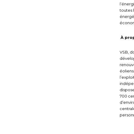
l’énergi
toutes l
énergét
écono
À pro
VSB, do
dévelo
renouve
éoliens
l’explo
indépe
dispose
700 cen
d’envir
central
person