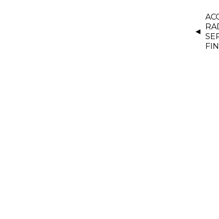
AC
RA
SE
FIN