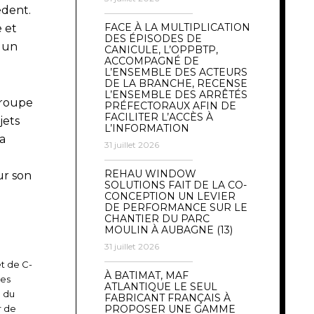
édent.
FACE À LA MULTIPLICATION
e et
DES ÉPISODES DE
r un
CANICULE, L’OPPBTP,
ACCOMPAGNÉ DE
L’ENSEMBLE DES ACTEURS
DE LA BRANCHE, RECENSE
L’ENSEMBLE DES ARRÊTÉS
groupe
PRÉFECTORAUX AFIN DE
FACILITER L’ACCÈS À
jets
L’INFORMATION
a
31 juillet 2026
REHAU WINDOW
ur son
SOLUTIONS FAIT DE LA CO-
CONCEPTION UN LEVIER
DE PERFORMANCE SUR LE
CHANTIER DU PARC
MOULIN À AUBAGNE (13)
31 juillet 2026
et de C-
À BATIMAT, MAF
les
ATLANTIQUE LE SEUL
e du
FABRICANT FRANÇAIS À
r de
PROPOSER UNE GAMME