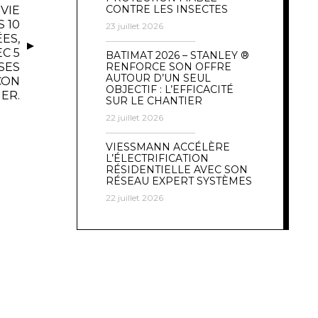
CONTRE LES INSECTES
VIE
 10
23 juillet 2026
ES,
C 5
BATIMAT 2026 – STANLEY ®
SES
RENFORCE SON OFFRE
AUTOUR D’UN SEUL
ÇON
OBJECTIF : L’EFFICACITÉ
ER.
SUR LE CHANTIER
22 juillet 2026
VIESSMANN ACCÉLÈRE
L’ÉLECTRIFICATION
RÉSIDENTIELLE AVEC SON
RÉSEAU EXPERT SYSTÈMES
22 juillet 2026