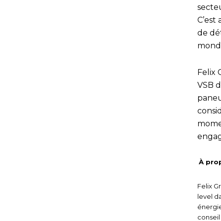
secte
C’est 
de dé
monde
Felix
VSB de
paneu
consi
momen
engag
À pro
Felix G
level d
énergie
conseil