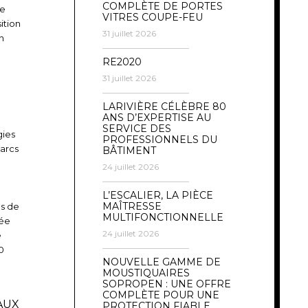
COMPLÈTE DE PORTES
de
VITRES COUPE-FEU
sition
31 juillet 2026
n
RE2020
31 juillet 2026
LARIVIÈRE CÉLÈBRE 80
ANS D’EXPERTISE AU
SERVICE DES
gies
PROFESSIONNELS DU
parcs
BÂTIMENT
24 juillet 2026
L’ESCALIER, LA PIÈCE
MAÎTRESSE
us de
MULTIFONCTIONNELLE
née
24 juillet 2026
e
0
NOUVELLE GAMME DE
MOUSTIQUAIRES
SOPROPEN : UNE OFFRE
COMPLÈTE POUR UNE
AUX
PROTECTION FIABLE