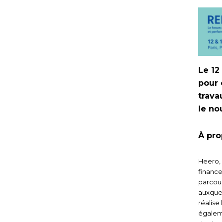
Le 12
pour 
trava
le no
À pro
Heero, 
finance
parcour
auxquel
réalise
égalem