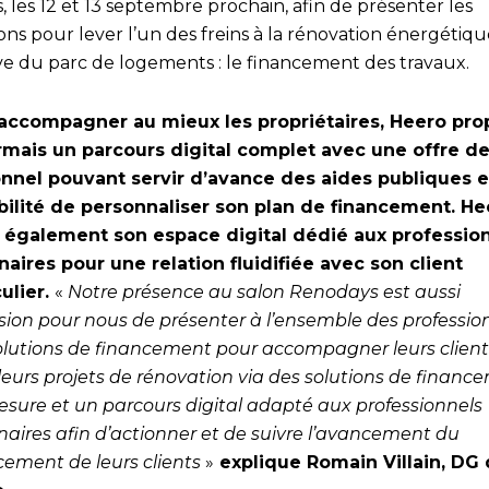
s, les 12 et 13 septembre prochain, afin de présenter les
ons pour lever l’un des freins à la rénovation énergétiq
ve du parc de logements : le financement des travaux.
accompagner au mieux les propriétaires, Heero pr
mais un parcours digital complet avec une offre de
nnel pouvant servir d’avance des aides publiques e
bilité de personnaliser son plan de financement. He
 également son espace digital dédié aux professio
naires pour une relation fluidifiée avec son client
culier.
«
Notre présence au salon Renodays est aussi
asion pour nous de présenter à l’ensemble des professio
olutions de financement pour accompagner leurs client
leurs projets de rénovation via des solutions de financ
esure et un parcours digital adapté aux professionnels
naires afin d’actionner et de suivre l’avancement du
cement de leurs clients
»
explique Romain Villain, DG