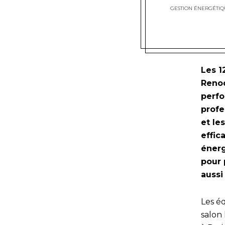
GESTION ÉNERGÉTI
Les 1
Renod
perfo
profe
et le
effic
énerg
pour 
aussi
Les é
salon 