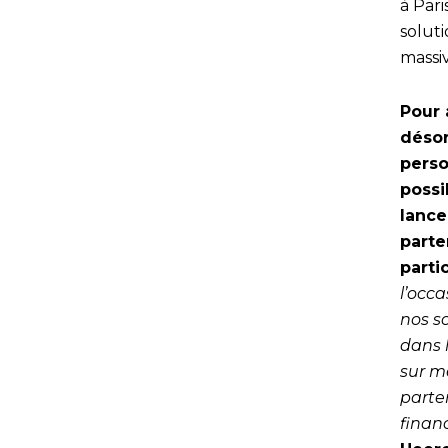
à Pari
soluti
massi
Pour 
désor
perso
possi
lance
parte
parti
l’occ
nos s
dans 
sur m
parte
finan