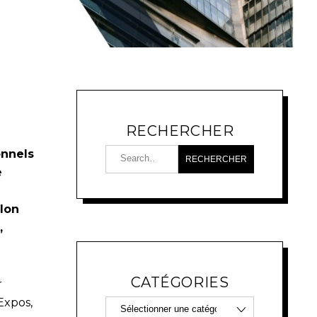
RECHERCHER
onnels
e
lon
,
CATÉGORIES
r
Expos,