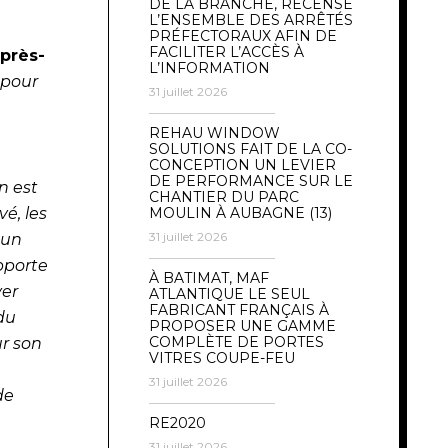
DE LA BRANCHE, RECENSE
L’ENSEMBLE DES ARRÊTÉS
PRÉFECTORAUX AFIN DE
FACILITER L’ACCÈS À
après-
L’INFORMATION
s pour
31 juillet 2026
REHAU WINDOW
SOLUTIONS FAIT DE LA CO-
CONCEPTION UN LEVIER
DE PERFORMANCE SUR LE
n est
CHANTIER DU PARC
é, les
MOULIN À AUBAGNE (13)
31 juillet 2026
 un
pporte
À BATIMAT, MAF
ver
ATLANTIQUE LE SEUL
FABRICANT FRANÇAIS À
du
PROPOSER UNE GAMME
COMPLÈTE DE PORTES
r son
VITRES COUPE-FEU
31 juillet 2026
de
RE2020
31 juillet 2026