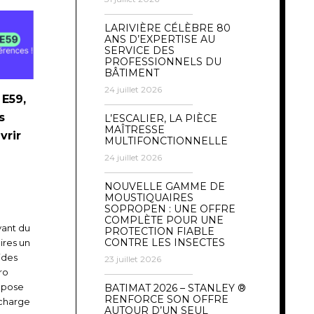
LARIVIÈRE CÉLÈBRE 80
ANS D’EXPERTISE AU
SERVICE DES
PROFESSIONNELS DU
BÂTIMENT
24 juillet 2026
 E59,
s
L’ESCALIER, LA PIÈCE
MAÎTRESSE
vrir
MULTIFONCTIONNELLE
24 juillet 2026
NOUVELLE GAMME DE
MOUSTIQUAIRES
SOPROPEN : UNE OFFRE
COMPLÈTE POUR UNE
vant du
PROTECTION FIABLE
CONTRE LES INSECTES
ires un
ides
23 juillet 2026
ro
ropose
BATIMAT 2026 – STANLEY ®
RENFORCE SON OFFRE
-charge
AUTOUR D’UN SEUL