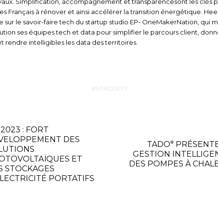
vaux. Simplification, accompagnement et transparencesont les clés 
 les Français à rénover et ainsi accélérer la transition énergétique. He
e sur le savoir-faire tech du startup studio EP- OneMakerNation, qui m
ution ses équipes tech et data pour simplifier le parcours client, donn
t rendre intelligibles les data des territoires.
RÉNODAYS
 2023 : FORT
VELOPPEMENT DES
TADO° PRÉSENTE
LUTIONS
GESTION INTELLIGE
OTOVOLTAÏQUES ET
DES POMPES À CHAL
S STOCKAGES
ÉLECTRICITÉ PORTATIFS