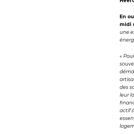
Heero
En ou
midi 
une e
énerg
«
Pour
souve
démar
artis
des s
leur 
finan
actif 
essen
loge