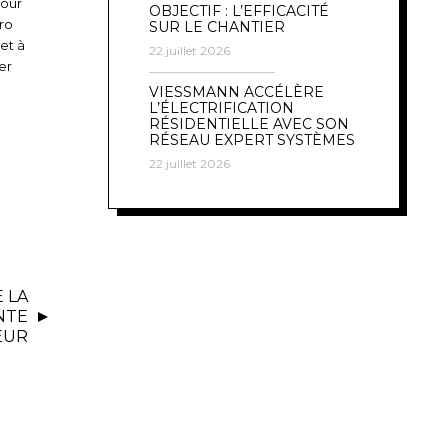
pour
OBJECTIF : L’EFFICACITÉ
ero
SUR LE CHANTIER
et à
22 juillet 2026
er
VIESSMANN ACCÉLÈRE
L’ÉLECTRIFICATION
RÉSIDENTIELLE AVEC SON
RÉSEAU EXPERT SYSTÈMES
22 juillet 2026
 LA
NTE
EUR