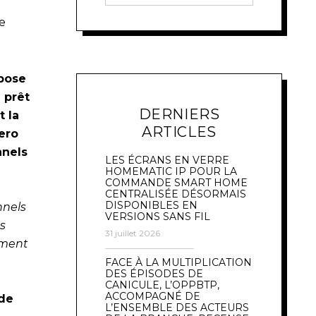
ue
opose
 prêt
DERNIERS
t la
ARTICLES
ero
nnels
LES ÉCRANS EN VERRE
HOMEMATIC IP POUR LA
COMMANDE SMART HOME
CENTRALISÉE DÉSORMAIS
DISPONIBLES EN
nnels
VERSIONS SANS FIL
s
31 juillet 2026
ement
FACE À LA MULTIPLICATION
DES ÉPISODES DE
CANICULE, L’OPPBTP,
ACCOMPAGNÉ DE
 de
L’ENSEMBLE DES ACTEURS