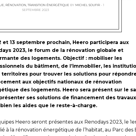
QUE
,
RÉNOVATION
,
TRANSITION ÉNERGÉTIQUE
BY
MICHEL SOUFIR
1
SEPTEMBRE 2023
2 et 13 septembre prochain, Heero participera aux
ays 2023, le forum de la rénovation globale et
rmante des logements. Objectif : mobiliser les
ssionnels du bâtiment, de l’immobilier, les instituti
s territoires pour trouver les solutions pour répondr
acement aux objectifs nationaux de rénovation
étique des logements. Heero sera présent sur le sa
présenter ses solutions de financement des travaux
 bien les aides que le reste-à-charge.
quipes Heero seront présentes aux Renodays 2023, le 1e
lié à la rénovation énergétique de l’habitat, au Parc des 