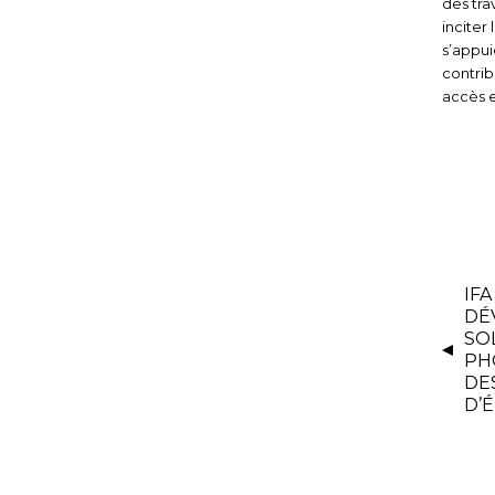
des tra
inciter
s’appui
contrib
accès e
IFA
DÉ
SO
PH
DE
D’