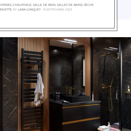
EPRISES
,
CHAUFFAGE
,
SALLE DE BAIN
,
SALLES DE BAINS
,
SÈCHE
RVIETTE
BY
LARA GASQUET
8 SEPTEMBRE 2023