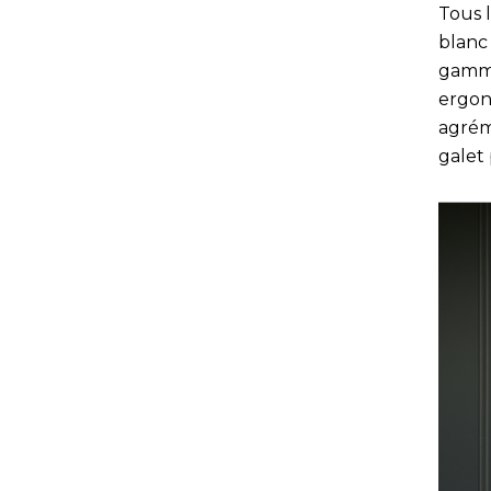
Tous 
blanc
gamme
ergon
agrém
galet 