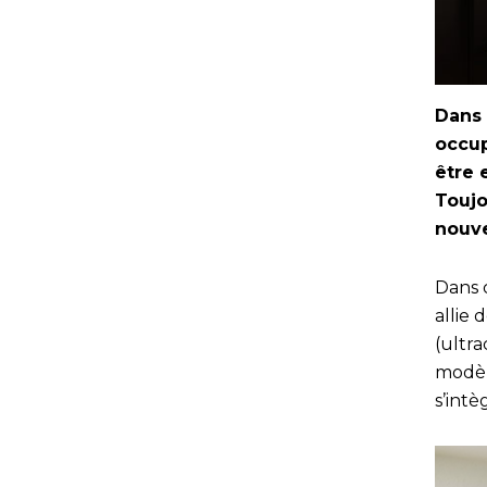
Dans 
occup
être 
Toujo
nouve
Dans 
allie 
(ultra
modèl
s’intè