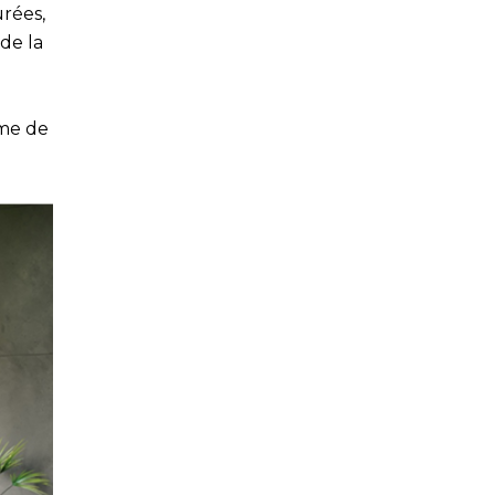
urées,
de la
rme de