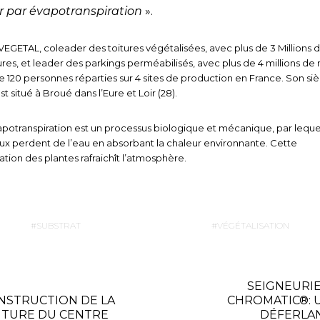
er par évapotranspiration
».
VEGETAL, coleader des toitures végétalisées, avec plus de 3 Millions 
ures, et leader des parkings perméabilisés, avec plus de 4 millions de 
 120 personnes réparties sur 4 sites de production en France. Son si
st situé à Broué dans l’Eure et Loir (28).
vapotranspiration est un processus biologique et mécanique, par leque
x perdent de l’eau en absorbant la chaleur environnante. Cette
ration des plantes rafraichît l’atmosphère.
SUBSTRAT
VÉGÉTALISATION
SEIGNEURIE
NSTRUCTION DE LA
CHROMATIC®: 
ITURE DU CENTRE
DÉFERLA