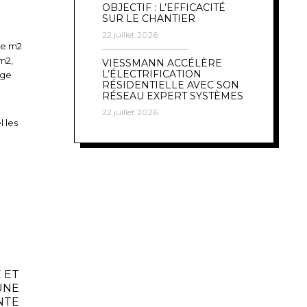
OBJECTIF : L’EFFICACITÉ
SUR LE CHANTIER
22 juillet 2026
de m2
m2,
VIESSMANN ACCÉLÈRE
L’ÉLECTRIFICATION
ège
RÉSIDENTIELLE AVEC SON
RÉSEAU EXPERT SYSTÈMES
22 juillet 2026
l les
 ET
UNE
NTE