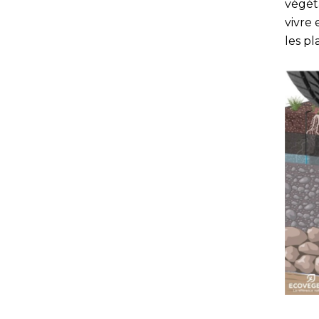
végéta
vivre 
les p