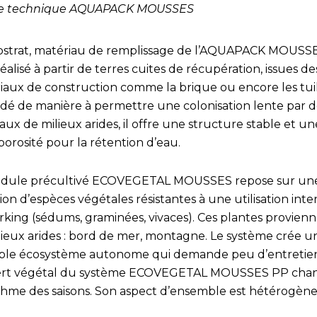
e technique AQUAPACK MOUSSES
bstrat, matériau de remplissage de l’AQUAPACK MOUSS
éalisé à partir de terres cuites de récupération, issues de
iaux de construction comme la brique ou encore les tuil
é de manière à permettre une colonisation lente par d
ux de milieux arides, il offre une structure stable et un
porosité pour la rétention d’eau.
dule précultivé ECOVEGETAL MOUSSES repose sur un
ion d’espèces végétales résistantes à une utilisation inte
rking (sédums, graminées, vivaces). Ces plantes provien
lieux arides : bord de mer, montagne. Le système crée u
able écosystème autonome qui demande peu d’entretien
rt végétal du système ECOVEGETAL MOUSSES PP cha
thme des saisons. Son aspect d’ensemble est hétérogène