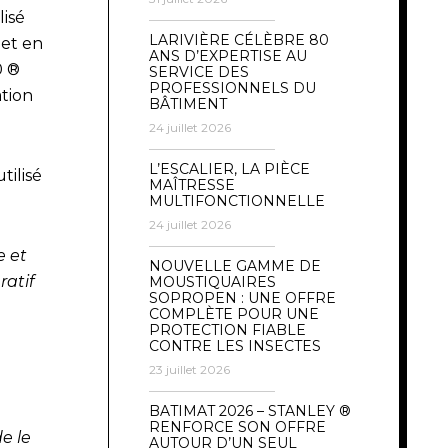
isé
LARIVIÈRE CÉLÈBRE 80
 et en
ANS D’EXPERTISE AU
0 ®
SERVICE DES
PROFESSIONNELS DU
ation
BÂTIMENT
24 juillet 2026
L’ESCALIER, LA PIÈCE
ilisé
MAÎTRESSE
MULTIFONCTIONNELLE
24 juillet 2026
e et
NOUVELLE GAMME DE
ratif
MOUSTIQUAIRES
SOPROPEN : UNE OFFRE
COMPLÈTE POUR UNE
PROTECTION FIABLE
CONTRE LES INSECTES
23 juillet 2026
BATIMAT 2026 – STANLEY ®
RENFORCE SON OFFRE
de le
AUTOUR D’UN SEUL