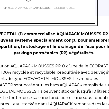
NTREPRISES
,
DRAINAGE
BY
LARA GASQUET
3 OCTOBRE 2023
EGETAL (1) commercialise AQUAPACK MOUSSES PP 
uveau système spécialement conçu pour améliorer
épartition, le stockage et le drainage de l’eau pour l
parkings perméables (PP) végétalisés.
lution AQUAPACK MOUSSES PP ® d’une dalle ECORAST
100% recyclée et recyclable, précultivée avec des vég
tants de type ECOVEGETAL MOUSSES. Les modules
STER sont posée sur les bacs AQUAPACK remplis de su
GETAL MOUSSES. Ils peuvent stocker jusqu’à 10 litres 
². Le tout repose sur une fondation et une sous-fondati
antes. L’eau stockée dans l’AQUAPACK remonte dans les 