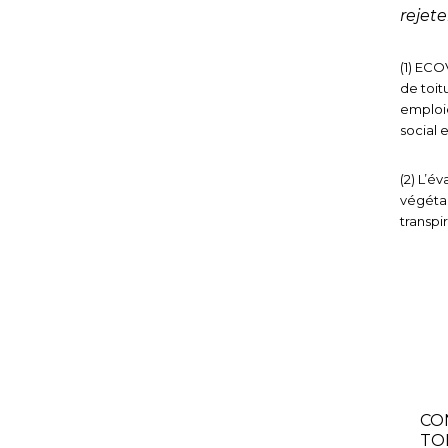
rejet
(1) ECO
de toit
emploie
social e
(2) L’é
végétau
transpi
CO
TO