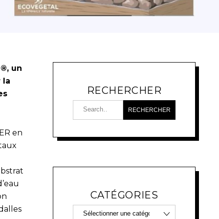
®, un
 la
RECHERCHER
es
ER en
étaux
bstrat
d’eau
CATÉGORIES
on
dalles