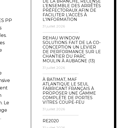
DE LA BRANCHE, RECENSE
L’ENSEMBLE DES ARRÊTÉS
PRÉFECTORAUX AFIN DE
FACILITER L’ACCÈS À
L’INFORMATION
ES PP
31 juillet 2026
s
es.
REHAU WINDOW
es
SOLUTIONS FAIT DE LA CO-
CONCEPTION UN LEVIER
e
DE PERFORMANCE SUR LE
CHANTIER DU PARC
MOULIN À AUBAGNE (13)
31 juillet 2026
e
À BATIMAT, MAF
nsive
ATLANTIQUE LE SEUL
nent
FABRICANT FRANÇAIS À
PROPOSER UNE GAMME
n
COMPLÈTE DE PORTES
VITRES COUPE-FEU
. Le
31 juillet 2026
nge
.
RE2020
31 juillet 2026