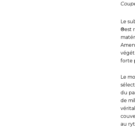
Coup
Le su
®est r
matér
Amend
végéta
forte 
Le mo
sélect
du pa
de mi
vérit
couve
au ry