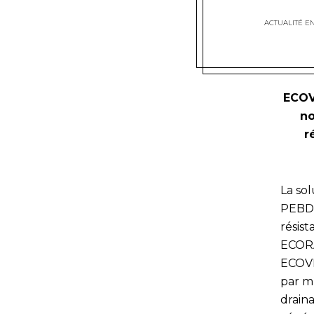
ACTUALITÉ E
ECOV
no
r
La so
PEBD 
résis
ECORA
ECOVE
par m
drain