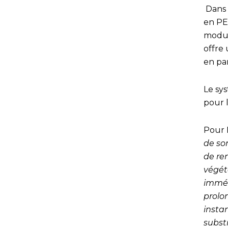
Dans 
en PE
modul
offre 
en pa
Le sy
pour l
Pour 
de so
de re
végét
imméd
prolon
insta
substr