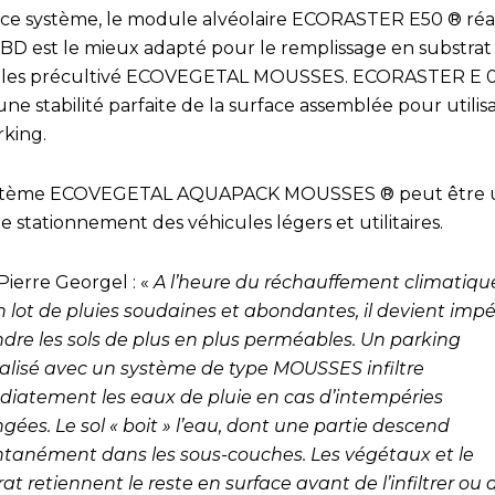
ce système, le module alvéolaire ECORASTER E50 ® réal
BD est le mieux adapté pour le remplissage en substrat
es précultivé ECOVEGETAL MOUSSES. ECORASTER E 
une stabilité parfaite de la surface assemblée pour utilis
rking.
stème ECOVEGETAL AQUAPACK MOUSSES ® peut être ut
e stationnement des véhicules légers et utilitaires.
Pierre Georgel : «
A l’heure du réchauffement climatiqu
n lot de pluies soudaines et abondantes, il devient impé
ndre les sols de plus en plus perméables. Un parking
alisé avec un système de type MOUSSES infiltre
iatement les eaux de pluie en cas d’intempéries
gées. Le sol « boit » l’eau, dont une partie descend
ntanément dans les sous-couches. Les végétaux et le
at retiennent le reste en surface avant de l’infiltrer ou 