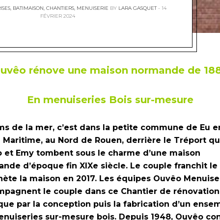
ISES
,
BATIMAISON
,
CHANTIERS
,
MENUISERIE
BY
LARA GASQUET
14
FÉVRIER 2024
uvêo rénove une maison normande de 18
En menuiseries Bois sur-mesure
ms de la mer, c’est dans la petite commune de Eu e
 Maritime, au Nord de Rouen, derrière le Tréport q
 et Emy tombent sous le charme d’une maison
nde d’époque fin XIXe siècle. Le couple franchit le
hète la maison en 2017. Les équipes Ouvêo Menuise
pagnent le couple dans ce Chantier de rénovation
que par la conception puis la fabrication d’un ense
nuiseries sur-mesure bois. Depuis 1948, Ouvêo con