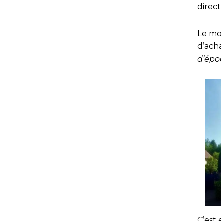
direct
Le mo
d’achat
d’épo
C’est