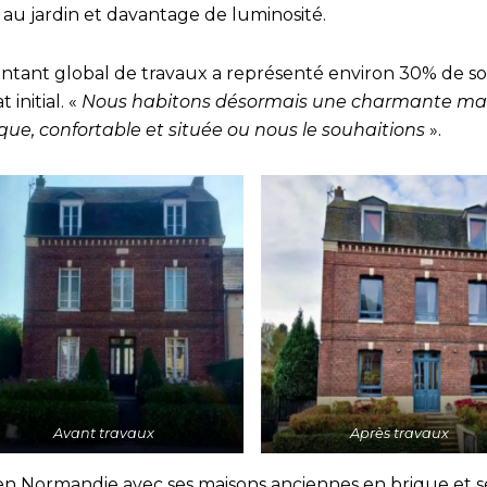
 au jardin et davantage de luminosité.
ntant global de travaux a représenté environ 30% de so
 initial. «
Nous habitons désormais une charmante ma
que, confortable et située ou nous le souhaitions
».
Avant travaux
Après travaux
 en Normandie avec ses maisons anciennes en brique et s