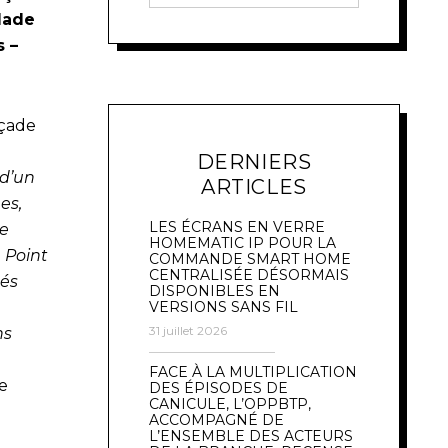
Made
s –
açade
DERNIERS
d’un
ARTICLES
es,
LES ÉCRANS EN VERRE
se
HOMEMATIC IP POUR LA
 Point
COMMANDE SMART HOME
CENTRALISÉE DÉSORMAIS
bés
DISPONIBLES EN
VERSIONS SANS FIL
31 juillet 2026
ns
FACE À LA MULTIPLICATION
ue
DES ÉPISODES DE
CANICULE, L’OPPBTP,
ACCOMPAGNÉ DE
L’ENSEMBLE DES ACTEURS