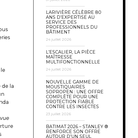
LARIVIÈRE CÉLÈBRE 80
ANS D’EXPERTISE AU
a
SERVICE DES
PROFESSIONNELS DU
Nous
BÂTIMENT
ries
24 juillet 2026
L’ESCALIER, LA PIÈCE
MAÎTRESSE
MULTIFONCTIONNELLE
24 juillet 2026
 le
NOUVELLE GAMME DE
 de la
MOUSTIQUAIRES
SOPROPEN : UNE OFFRE
un
COMPLÈTE POUR UNE
PROTECTION FIABLE
anda
CONTRE LES INSECTES
23 juillet 2026
vue
erture
BATIMAT 2026 – STANLEY ®
RENFORCE SON OFFRE
s
AUTOUR D’UN SEUL