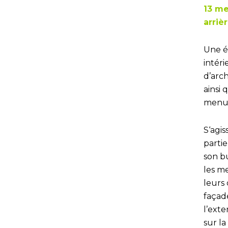
13 me
arriè
Une é
intér
d’arc
ainsi
menui
S‘agis
parti
son b
les m
leurs 
façad
l’exte
sur la