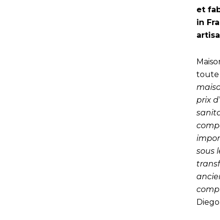
et fa
in Fr
artis
Maison
toute 
maiso
prix d
sanita
compo
impor
sous 
trans
ancie
compl
Diego