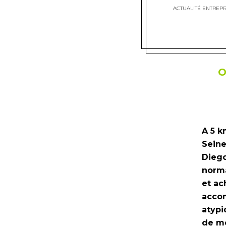
ACTUALITÉ ENTREPR
O
A 5 k
Seine
Diego
norma
et ac
accom
atypi
de me