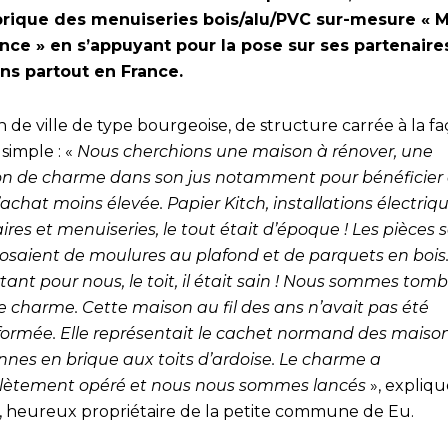
brique des menuiseries bois/alu/PVC sur-mesure « 
ance » en s’appuyant pour la pose sur ses partenaire
ans partout en France.
 de ville de type bourgeoise, de structure carrée à la f
simple : «
Nous cherchions une maison à rénover, une
n de charme dans son jus notamment pour bénéficier 
’achat moins élevée. Papier Kitch, installations électriqu
ires et menuiseries, le tout était d’époque ! Les pièces 
saient de moulures au plafond et de parquets en bois.
tant pour nous, le toit, il était sain ! Nous sommes tom
le charme. Cette maison au fil des ans n’avait pas été
formée. Elle représentait le cachet normand des maiso
nnes en brique aux toits d’ardoise. Le charme a
ètement opéré et nous nous sommes lancés
», expliq
, heureux propriétaire de la petite commune de Eu.