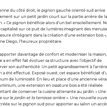
enne du côté droit, le pignon gauche orienté sud arrive
ement sur un petit jardin court sur la partie arrière de l
n. « Ce pignon bénéficie alors d’un bel ensoleillement. 
capitalisé sur ce puit de lumières imaginant des menuise
sure s’intégrant dans la création d’une extension bois »,
ne Diego, l’heureux propriétaire.
apporter davantage de confort et moderniser la maison,
 a en effet fait évoluer sa structure avec l’objectif de
ver son authenticité. Un petit agrandissement à l’arrière
 a été effectué. Exposé ouest, cet espace bénéficiait d’
um de luminosité. En lieu et place d‘une ancienne vér
uminium, une extension en ossature bois a été réalisée
tant de conserver la cuisine attenante au jardin. «
Une 
e sur le jardin et la terrasse arrière
». Une nouvelle ouv
 créée sur le pignon sud pour apporter au salon un accè