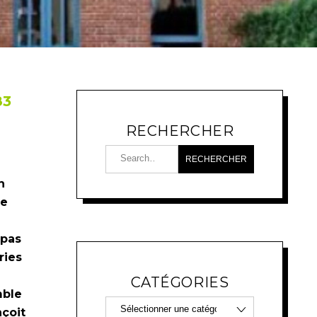
83
RECHERCHER
n
ue
 pas
ries
CATÉGORIES
mble
çoit