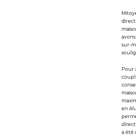
Mitoy
direct
maiso
avons 
sur-me
soulig
Pour 
couple
conser
maison
maxim
en Al
permet
direct
a été