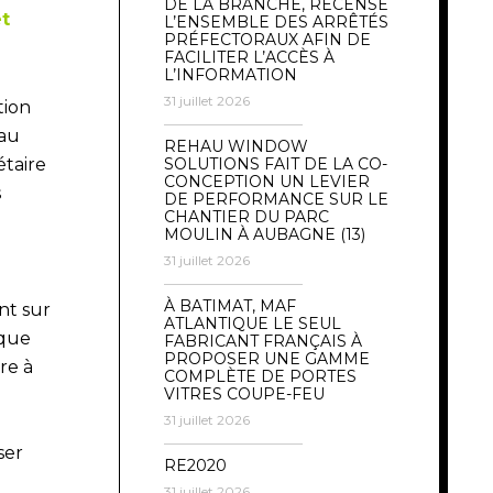
DE LA BRANCHE, RECENSE
et
L’ENSEMBLE DES ARRÊTÉS
PRÉFECTORAUX AFIN DE
FACILITER L’ACCÈS À
L’INFORMATION
31 juillet 2026
tion
eau
REHAU WINDOW
étaire
SOLUTIONS FAIT DE LA CO-
CONCEPTION UN LEVIER
s
DE PERFORMANCE SUR LE
CHANTIER DU PARC
MOULIN À AUBAGNE (13)
31 juillet 2026
a
À BATIMAT, MAF
nt sur
ATLANTIQUE LE SEUL
 que
FABRICANT FRANÇAIS À
PROPOSER UNE GAMME
re à
COMPLÈTE DE PORTES
VITRES COUPE-FEU
31 juillet 2026
ser
RE2020
31 juillet 2026