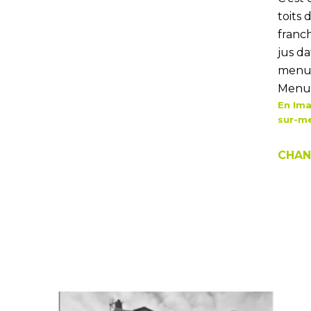
toits 
franch
jus da
menui
Menui
En Ima
sur-m
CHAN