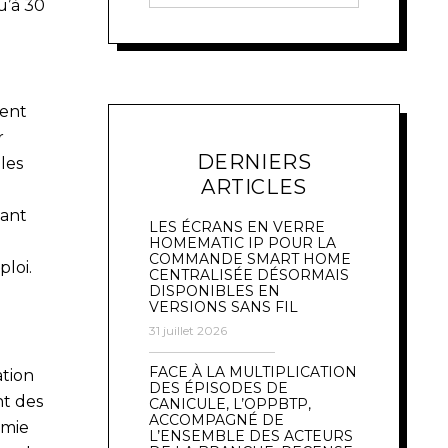
u’à 30
ment
r
DERNIERS
les
ARTICLES
sant
LES ÉCRANS EN VERRE
HOMEMATIC IP POUR LA
COMMANDE SMART HOME
ploi.
CENTRALISÉE DÉSORMAIS
DISPONIBLES EN
VERSIONS SANS FIL
31 juillet 2026
FACE À LA MULTIPLICATION
ation
DES ÉPISODES DE
nt des
CANICULE, L’OPPBTP,
ACCOMPAGNÉ DE
omie
L’ENSEMBLE DES ACTEURS