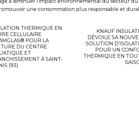
age à diminuer l’impact environnemental du secteur d
promouvoir une consommation plus responsable et dura
OLATION THERMIQUE EN
KNAUF INSULAT
RRE CELLULAIRE
DÉVOILE SA NOUVE
AMGLAS® POUR LA
SOLUTION D’ISOLAT
ITURE DU CENTRE
POUR UN CONF
UATIQUE ET
THERMIQUE EN TOU
ANCHISSEMENT À SAINT-
SAIS
IS (93)