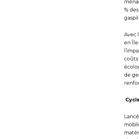
ménage
% des
gaspil
Avec 
en Îl
l’imp
coûts 
écolog
de ge
renfo
Cycl
Lancé
mobil
matér