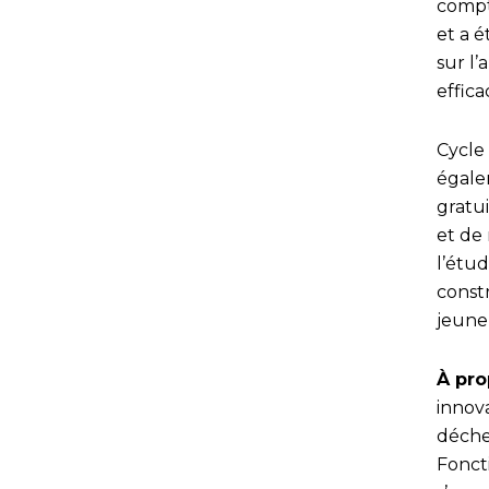
compte
et a 
sur l
effica
Cycle
égale
gratu
et de 
l’étu
const
jeune
À pro
innov
déchet
Fonct