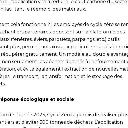
aire, l’application vise à réduire le coût carbone du sect
n facilitant le réemploi des matériaux.
nt cela fonctionne ? Les employés de cycle zéro se re
s chantiers partenaires, déposent sur la plateforme des
aux (fenêtres, éviers, parquets, parpaings, etc.) qu’ils
isent plus, permettant ainsi aux particuliers situés à prox
s récupérer gratuitement. Un modèle au double avantage
t non seulement les déchets destinés à l’enfouissement 
nération, et évite également l’extraction de nouvelles ma
res, le transport, la transformation et le stockage des
ts.
réponse écologique et sociale
 fin de l’année 2023, Cycle Zéro a permis de réaliser plu
ntiers et d’éviter 500 tonnes de déchets. L’application