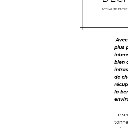
ACTUALITÉ ENTRE
Avec 
plus 
inten
bien 
infra
de ch
récup
la be
envir
Le se
tonnes