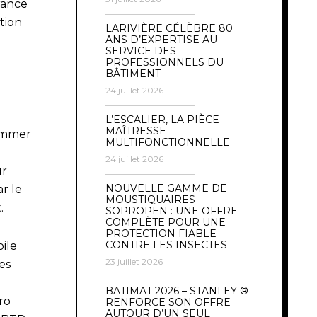
rance
tion
LARIVIÈRE CÉLÈBRE 80
ANS D’EXPERTISE AU
SERVICE DES
PROFESSIONNELS DU
BÂTIMENT
24 juillet 2026
L’ESCALIER, LA PIÈCE
MAÎTRESSE
sommer
MULTIFONCTIONNELLE
e
24 juillet 2026
ur
NOUVELLE GAMME DE
r le
MOUSTIQUAIRES
t.
SOPROPEN : UNE OFFRE
COMPLÈTE POUR UNE
PROTECTION FIABLE
CONTRE LES INSECTES
ile
23 juillet 2026
es
BATIMAT 2026 – STANLEY ®
ro
RENFORCE SON OFFRE
AUTOUR D’UN SEUL