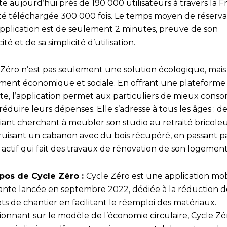
 aujourd’hui près de 190 000 utilisateurs à travers la F
été téléchargée 300 000 fois. Le temps moyen de réserva
’application est de seulement 2 minutes, preuve de son
cité et de sa simplicité d’utilisation.
 Zéro n’est pas seulement une solution écologique, mais
ment économique et sociale. En offrant une plateforme
ite, l’application permet aux particuliers de mieux con
réduire leurs dépenses. Elle s’adresse à tous les âges : d
diant cherchant à meubler son studio au retraité bricole
ruisant un cabanon avec du bois récupéré, en passant pa
 actif qui fait des travaux de rénovation de son logemen
pos de Cycle Zéro :
Cycle Zéro est une application mob
ante lancée en septembre 2022, dédiée à la réduction d
s de chantier en facilitant le réemploi des matériaux.
ionnant sur le modèle de l’économie circulaire, Cycle Zé