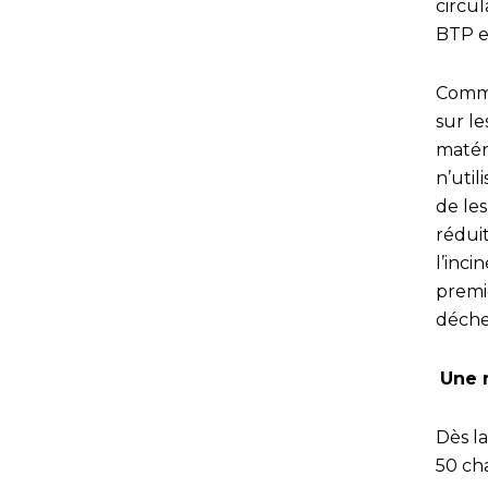
circul
BTP e
Comme
sur le
matéri
n’util
de le
rédui
l’inci
premiè
déche
Une 
Dès la
50 cha