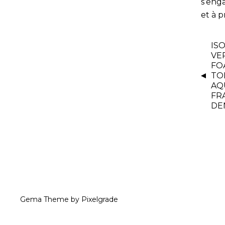
s’eng
et à 
IS
VE
FO
TO
AQ
FR
DEN
Gema Theme
by
Pixelgrade