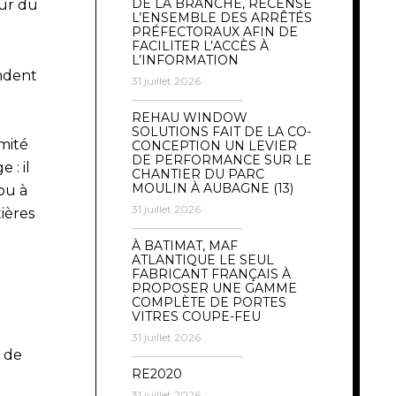
DE LA BRANCHE, RECENSE
eur du
L’ENSEMBLE DES ARRÊTÉS
PRÉFECTORAUX AFIN DE
FACILITER L’ACCÈS À
L’INFORMATION
ndent
31 juillet 2026
REHAU WINDOW
SOLUTIONS FAIT DE LA CO-
imité
CONCEPTION UN LEVIER
DE PERFORMANCE SUR LE
 : il
CHANTIER DU PARC
MOULIN À AUBAGNE (13)
ou à
31 juillet 2026
tières
À BATIMAT, MAF
ATLANTIQUE LE SEUL
FABRICANT FRANÇAIS À
PROPOSER UNE GAMME
COMPLÈTE DE PORTES
VITRES COUPE-FEU
31 juillet 2026
s de
RE2020
31 juillet 2026