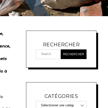
e,
RECHERCHER
cence,
hets
és à
.
CATÉGORIES
de