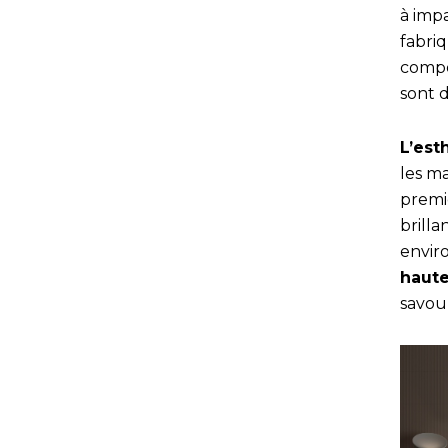
à imp
fabri
compos
sont 
L’est
les ma
premiè
brilla
envir
haut
savou