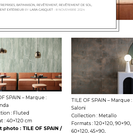
TREPRISES
,
BATIMAISON
,
REVÊTEMENT
,
REVÊTEMENT DE SOL
,
ENT EXTÉRIEUR
BY
LARA GASQUET
8 NOVEMBRE 2024
OF SPAIN – Marque :
TILE OF SPAIN – Marque :
onda
Saloni
tion : Fluted
Collection : Metallo
t : 40×120 cm
Formats : 120×120, 90×90,
t photo : TILE OF SPAIN /
60×120, 45×90,