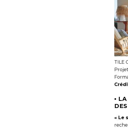
TILE 
Projet
Forma
Crédi
▪ L
DES
« Le 
reche