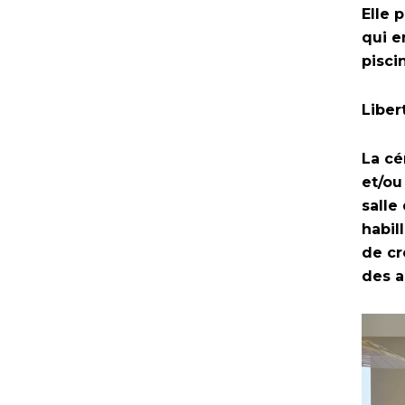
Elle 
qui e
pisci
Liber
La cé
et/ou
salle
habil
de cr
des a