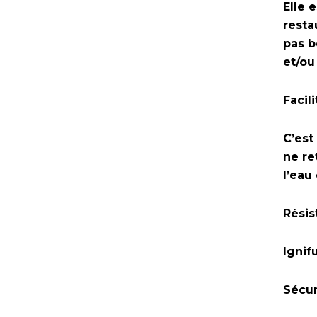
Elle 
resta
pas b
et/ou
Facil
C’est
ne re
l’eau
Résis
Ignif
Sécur