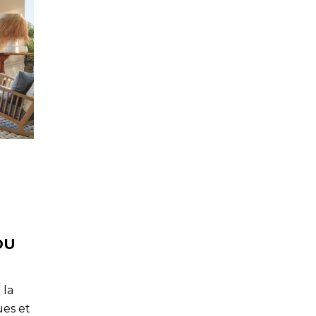
DU
 la
ues et