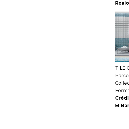
Real
TILE 
Barco
Colle
Forma
Crédi
El Ba