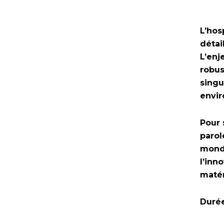
L’hos
détai
L’enj
robus
singu
envir
Pour 
parol
monde
l’inn
matér
Durée