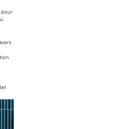
t
c pour
eu
avers
tion
el.