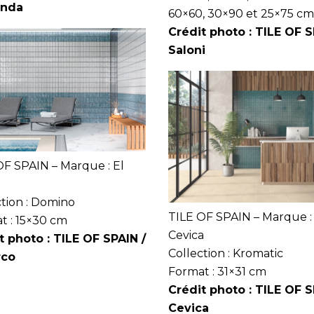
onda
60×60, 30×90 et 25×75 cm
Crédit photo : TILE OF S
Saloni
OF SPAIN – Marque : El
ction : Domino
TILE OF SPAIN – Marque :
t : 15×30 cm
Cevica
t photo : TILE OF SPAIN /
Collection : Kromatic
rco
Format : 31×31 cm
Crédit photo : TILE OF S
Cevica