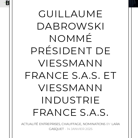
GUILLAUME
DABROWSKI
NOMMÉ
PRÉSIDENT DE
VIESSMANN
FRANCE S.A.S. ET
VIESSMANN
INDUSTRIE
FRANCE S.A.S.
ACTUALITÉ ENTREPRISES
,
CHAUFFAGE
,
NOMINATIONS
BY
LARA
GASQUET
14 JANVIER 2025