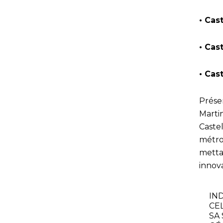
• Cas
• Cast
• Cas
Prése
Marti
Caste
métrop
mettan
innov
IN
CE
SA