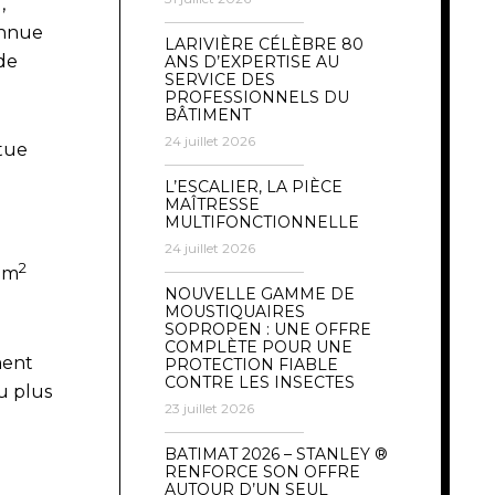
,
onnue
LARIVIÈRE CÉLÈBRE 80
de
ANS D’EXPERTISE AU
SERVICE DES
PROFESSIONNELS DU
BÂTIMENT
24 juillet 2026
itue
L’ESCALIER, LA PIÈCE
MAÎTRESSE
MULTIFONCTIONNELLE
24 juillet 2026
2
0 m
NOUVELLE GAMME DE
MOUSTIQUAIRES
SOPROPEN : UNE OFFRE
COMPLÈTE POUR UNE
ment
PROTECTION FIABLE
CONTRE LES INSECTES
u plus
23 juillet 2026
BATIMAT 2026 – STANLEY ®
RENFORCE SON OFFRE
AUTOUR D’UN SEUL