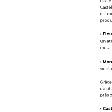
Filial
Caste
et une
produ
• Fle
un at
métal
• Mon
vient
Grâce 
de plu
près d
• Cas