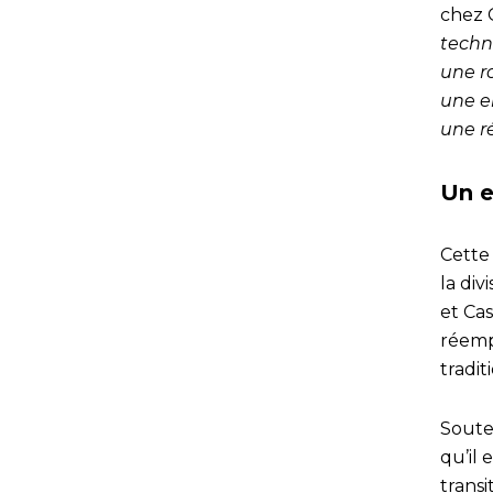
chez 
techn
une r
une e
une ré
Un e
Cette
la div
et Ca
réemp
tradit
Soute
qu’il 
transi