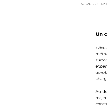
ACTUALITÉ ENTREPRI
Un c
« Ave
métal
surtou
exper
durab
charg
Au-de
majeu
const