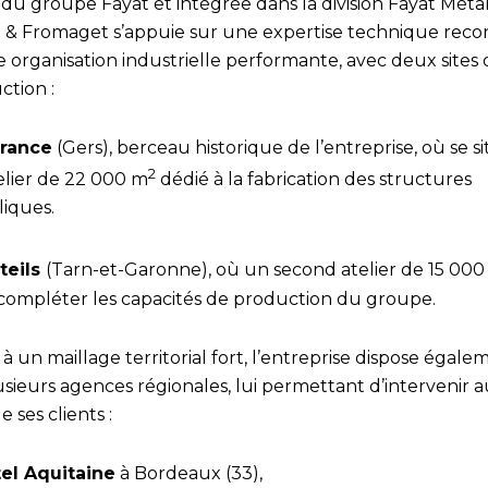
e du groupe Fayat et intégrée dans la division Fayat Métal
l & Fromaget s’appuie sur une expertise technique rec
 organisation industrielle performante, avec deux sites 
ction :
urance
(Gers), berceau historique de l’entreprise, où se s
2
elier de 22 000 m
dédié à la fabrication des structures
liques.
teils
(Tarn-et-Garonne), où un second atelier de 15 00
 compléter les capacités de production du groupe.
à un maillage territorial fort, l’entreprise dispose égale
sieurs agences régionales, lui permettant d’intervenir a
e ses clients :
tel Aquitaine
à Bordeaux (33),