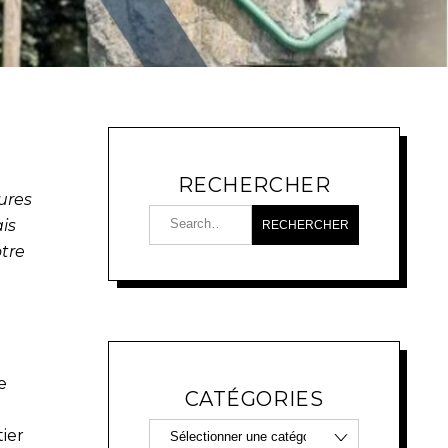
RECHERCHER
ures
is
otre
e
CATÉGORIES
ier