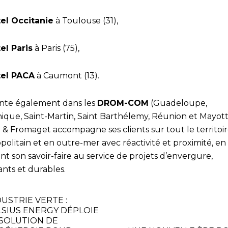
tel Occitanie
à Toulouse (31),
el Paris
à Paris (75),
tel PACA
à Caumont (13).
nte également dans les
DROM-COM
(Guadeloupe,
nique, Saint-Martin, Saint Barthélemy, Réunion et Mayott
l & Fromaget accompagne ses clients sur tout le territoi
olitain et en outre-mer avec réactivité et proximité, en
t son savoir-faire au service de projets d’envergure,
ants et durables.
DUSTRIE VERTE :
LSIUS ENERGY DÉPLOIE
 SOLUTION DE