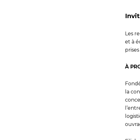
Invi
Les r
et à é
prises
À PR
Fondé
la con
concep
l’entr
logist
ouvra