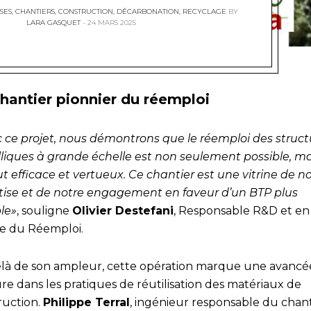
SES
,
CHANTIERS
,
CONSTRUCTION
,
DÉCARBONATION
,
RECYCLAGE
BY
LARA GASQUET
24 MARS 2025
hantier pionnier du réemploi
c ce projet, nous démontrons que le réemploi des struct
liques à grande échelle est non seulement possible, ma
t efficace et vertueux. Ce chantier est une vitrine de n
tise et de notre engagement en faveur d’un BTP plus
le»
, souligne
Olivier Destefani
, Responsable R&D et en
e du Réemploi.
là de son ampleur, cette opération marque une avancé
re dans les pratiques de réutilisation des matériaux de
ruction.
Philippe Terral
, ingénieur responsable du chant