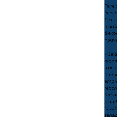
Faire 
échan
Ce di
maniè
d’exp
nouve
« Cel
organ
d’actu
l’imm
empre
répon
tertia
plate
la val
sensib