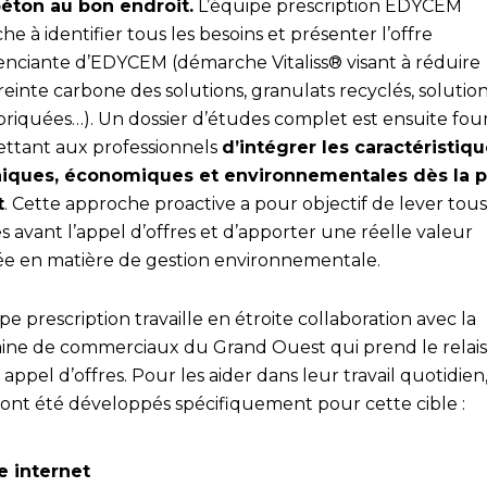
éton au bon endroit.
L’équipe prescription EDYCEM
che à identifier tous les besoins et présenter l’offre
renciante d’EDYCEM (démarche Vitaliss® visant à réduire
einte carbone des solutions, granulats recyclés, solutio
briquées…). Un dossier d’études complet est ensuite four
ttant aux professionnels
d’intégrer les caractéristiq
iques, économiques et environnementales dès la 
t
. Cette approche proactive a pour objectif de lever tous
 avant l’appel d’offres et d’apporter une réelle valeur
ée en matière de gestion environnementale.
pe prescription travaille en étroite collaboration avec la
aine de commerciaux du Grand Ouest qui prend le relais
appel d’offres. Pour les aider dans leur travail quotidien
s ont été développés spécifiquement pour cette cible :
e internet