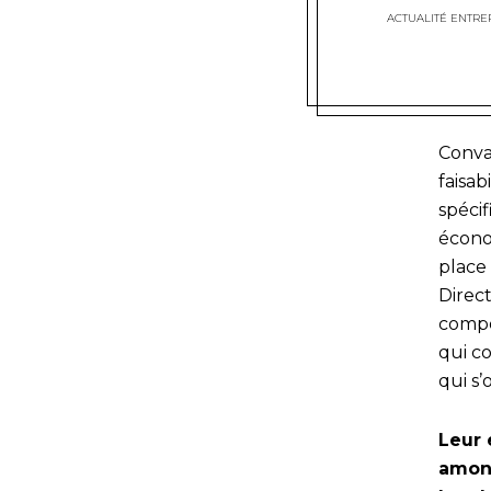
ACTUALITÉ ENTRE
Convai
faisa
spéci
économ
place 
Direct
compo
qui c
qui s’
Leur 
amont