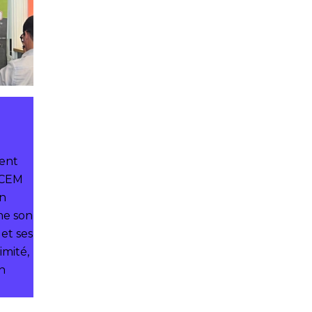
ent
DYCEM
un
me son
et ses
imité,
on