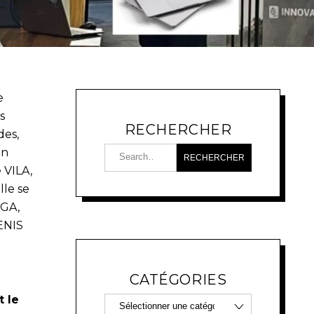
e
s
RECHERCHER
des,
en
 VILA,
lle se
UGA,
ENIS
CATÉGORIES
t le