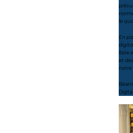
prévu
norme
le qu
En pa
digita
faire
et des
notre 
Béatr
Digit