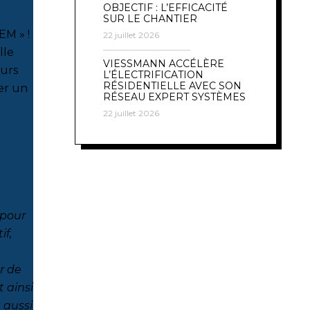
OBJECTIF : L’EFFICACITÉ
SUR LE CHANTIER
EM » !
22 juillet 2026
lle
VIESSMANN ACCÉLÈRE
ours
L’ÉLECTRIFICATION
RÉSIDENTIELLE AVEC SON
er un
RÉSEAU EXPERT SYSTÈMES
22 juillet 2026
 pour
if,
r de
t ainsi
t aussi