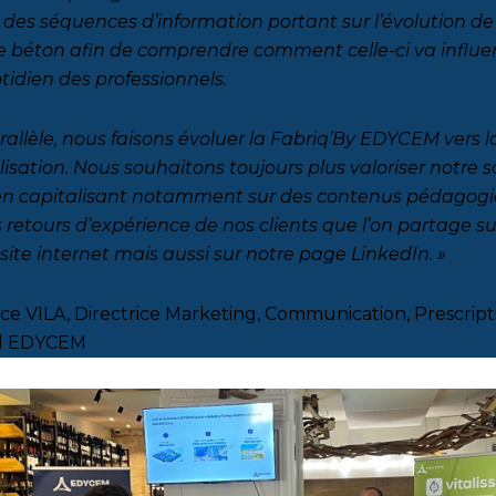
 des séquences d’information portant sur l’évolution de
 béton afin de comprendre comment celle-ci va influe
otidien des professionnels.
rallèle, nous faisons évoluer la Fabriq’By EDYCEM vers l
lisation. Nous souhaitons toujours plus valoriser notre s
 en capitalisant notamment sur des contenus pédagog
 retours d’expérience de nos clients que l’on partage su
site internet mais aussi sur notre page LinkedIn. »
ice VILA, Directrice Marketing, Communication, Prescript
al EDYCEM