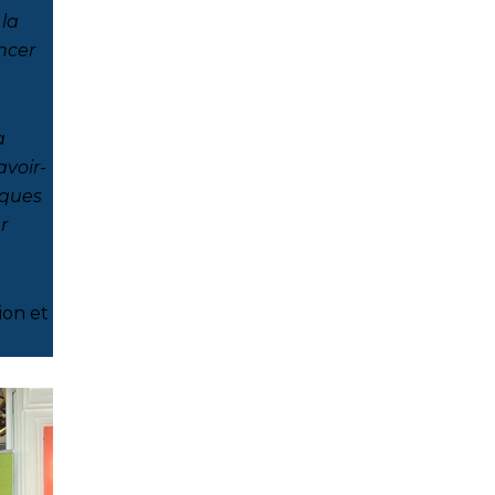
 la
ncer
a
avoir-
iques
r
ion et