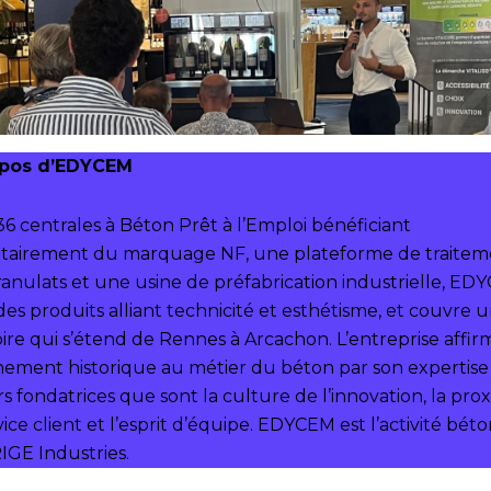
opos d’EDYCEM
6 centrales à Béton Prêt à l’Emploi bénéficiant
itairement du marquage NF, une plateforme de traitem
ranulats et une usine de préfabrication industrielle, E
des produits alliant technicité et esthétisme, et couvre 
oire qui s’étend de Rennes à Arcachon. L’entreprise affir
hement historique au métier du béton par son expertise 
s fondatrices que sont la culture de l’innovation, la prox
vice client et l’esprit d’équipe. EDYCEM est l’activité bét
IGE Industries.