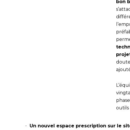
bon b
s’atta
diffé
l’empr
préfa
perme
techn
proje
doutes
ajout
L’équi
vingt
phase 
outil
Un nouvel espace prescription sur le sit