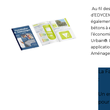
Au fil de
d’EDYCEM
également
bétons à 
l’économi
Urbain®. 
applicati
Aménagem
La F
:
Un e
pour