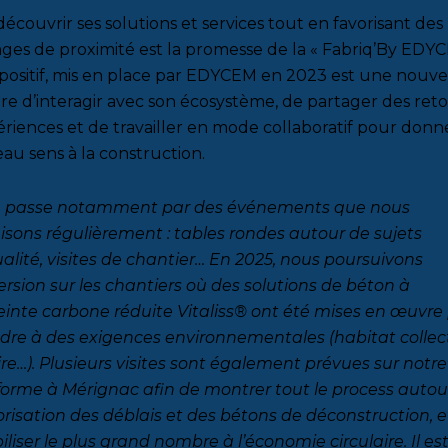
découvrir ses solutions et services tout en favorisant des
ges de proximité est la promesse de la « Fabriq’By EDYC
spositif, mis en place par EDYCEM en 2023 est une nouve
re d’interagir avec son écosystème, de partager des ret
ériences et de travailler en mode collaboratif pour donn
au sens à la construction.
a passe notamment par des événements que nous
isons régulièrement : tables rondes autour de sujets
alité, visites de chantier… En 2025, nous poursuivons
ersion sur les chantiers où des solutions de béton à
inte carbone réduite Vitaliss® ont été mises en œuvre
dre à des exigences environnementales (habitat collect
ire…). Plusieurs visites sont également prévues sur notre
forme à Mérignac afin de montrer tout le process autou
orisation des déblais et des bétons de déconstruction, e
iliser le plus grand nombre à l’économie circulaire. Il es