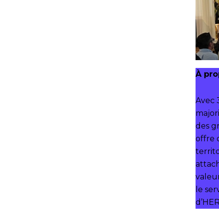
À pr
Avec 3
major
des g
offre 
territ
attac
valeur
le ser
d’HER