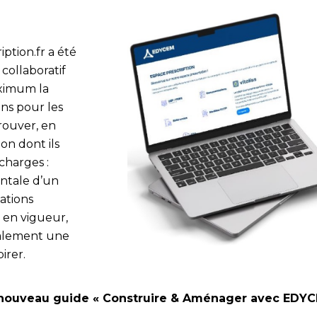
ption.fr a été
 collaboratif
aximum la
ons pour les
trouver, en
on dont ils
charges :
ntale d’un
ations
 en vigueur,
alement une
irer.
nouveau guide « Construire & Aménager avec EDY