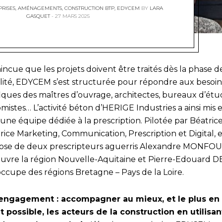
PRISES
,
AMÉNAGEMENTS
,
CONSTRUCTION BTP
,
EDYCEM
BY
LARA
GASQUET
27 MARS 2025
ncue que les projets doivent être traités dès la phase d
bilité, EDYCEM s’est structurée pour répondre aux besoin
fiques des maîtres d’ouvrage, architectes, bureaux d’étu
istes… L’activité béton d’HERIGE Industries a ainsi mis 
une équipe dédiée à la prescription. Pilotée par Béatrice
rice Marketing, Communication, Prescription et Digital, e
se de deux prescripteurs aguerris Alexandre MONFO
ouvre la région Nouvelle-Aquitaine et Pierre-Edouard D
occupe des régions Bretagne – Pays de la Loire.
engagement : accompagner au mieux, et le plus en
 possible, les acteurs de la construction en utilisan