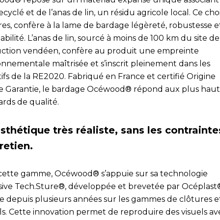
cyclé et de l’anas de lin, un résidu agricole local. Ce cho
res, confère à la lame de bardage légèreté, robustesse e
abilité. L’anas de lin, sourcé à moins de 100 km du site de
ction vendéen, confère au produit une empreinte
onnementale maîtrisée et s’inscrit pleinement dans les
ifs de la RE2020. Fabriqué en France et certifié Origine
e Garantie, le bardage Océwood® répond aux plus haut
rds de qualité.
sthétique très réaliste, sans les contrainte
retien.
cette gamme, Océwood® s’appuie sur sa technologie
sive Tech.Sture®, développée et brevetée par Océplast®
sée depuis plusieurs années sur les gammes de clôtures e
ls. Cette innovation permet de reproduire des visuels av