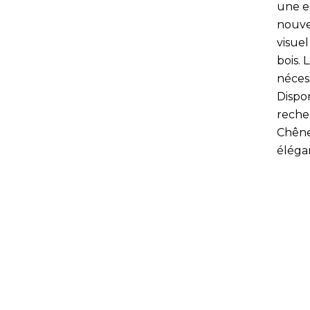
une e
nouve
visuel
bois. 
néces
Dispon
reche
Chêne
éléga