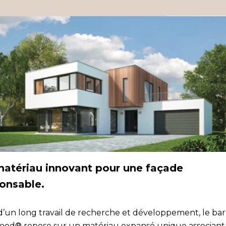
atériau innovant pour une façade
onsable.
 d’un long travail de recherche et développement, le ba
od® repose sur un matériau expansé unique associant