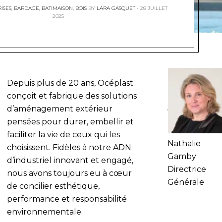
ISES
,
BARDAGE
,
BATIMAISON
,
BOIS
BY
LARA GASQUET
28 JUILLET
2025
Depuis plus de 20 ans, Océplast
conçoit et fabrique des solutions
d’aménagement extérieur
pensées pour durer, embellir et
faciliter la vie de ceux qui les
Nathalie
choisissent. Fidèles à notre ADN
Gamby
d’industriel innovant et engagé,
Directrice
nous avons toujours eu à cœur
Générale
de concilier esthétique,
performance et responsabilité
environnementale.