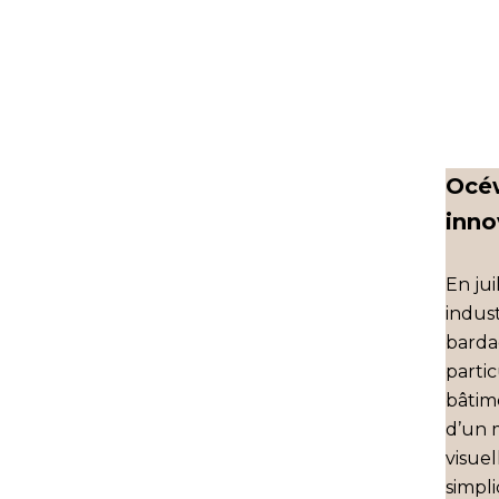
Océ
inno
En ju
indus
barda
partic
bâtim
d’un 
visuel
simpli