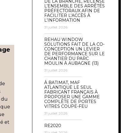
DE LA BRANCHE, RECENSE
L’ENSEMBLE DES ARRÊTÉS
PRÉFECTORAUX AFIN DE
FACILITER L’ACCÈS À
L’INFORMATION
31 juillet 2026
REHAU WINDOW
SOLUTIONS FAIT DE LA CO-
age
CONCEPTION UN LEVIER
DE PERFORMANCE SUR LE
CHANTIER DU PARC
MOULIN À AUBAGNE (13)
31 juillet 2026
À BATIMAT, MAF
 de
ATLANTIQUE LE SEUL
s
FABRICANT FRANÇAIS À
PROPOSER UNE GAMME
s du
COMPLÈTE DE PORTES
VITRES COUPE-FEU
nique
31 juillet 2026
ue
té et
RE2020
31 juillet 2026