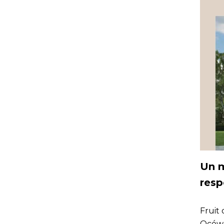
Un m
resp
Fruit
Océwo