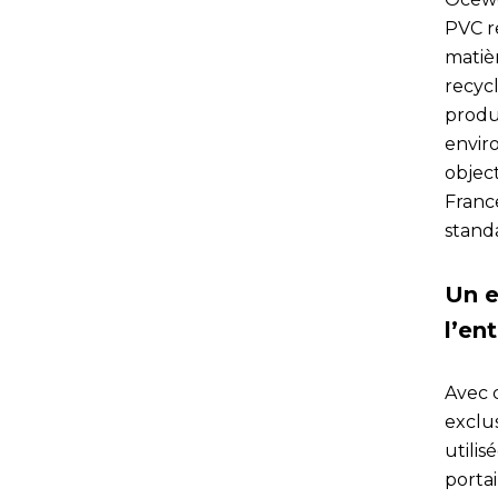
PVC re
matiè
recycl
produ
envir
object
Franc
standa
Un e
l’ent
Avec 
exclu
utili
portai