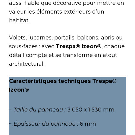
aussi fiable que décorative pour mettre en
valeur les éléments extérieurs d’un
habitat.
Volets, lucarnes, portails, balcons, abris ou
sous-faces : avec
Trespa® Izeon®
, chaque
détail compte et se transforme en atout
architectural.
Caractéristiques techniques Trespa
®
Izeon
®
Taille du panneau :
3 050 x 1 530 mm
Épaisseur du panneau :
6 mm