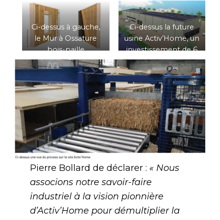
Ci-dessus à gauche,
Ci-dessus la future
le Mur à Ossature
usine Activ’Home, un
bois-paille
investissement de 6
Activ’Home. Ci-
millions d’euros
dessus à droite la
signé Spurgin.
façade à Ossature
bois-paille
Activ’Home.
Pierre Bollard de déclarer :
« Nous
associons notre savoir-faire
industriel à la vision pionnière
d’Activ’Home pour démultiplier la