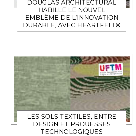
DOUGLAS ARCHITECTURAL
HABILLE LE NOUVEL
EMBLÈME DE L’INNOVATION
DURABLE, AVEC HEARTFELT®
ACTUALITÉ ENTREPRISES
LARA GASQUET
16 JANVIER 2024
LES SOLS TEXTILES, ENTRE
DESIGN ET PROUESSES
TECHNOLOGIQUES
ACTUALITÉ ENTREPRISES
LARA GASQUET
21 MARS 2023