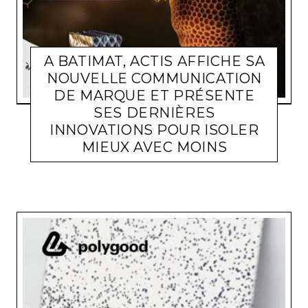
A BATIMAT, ACTIS AFFICHE SA
NOUVELLE COMMUNICATION
DE MARQUE ET PRÉSENTE
SES DERNIÈRES
INNOVATIONS POUR ISOLER
ACTUALITÉ ENTREPRISES
LARA GASQUET
10 SEPTEMBRE
MIEUX AVEC MOINS
2024