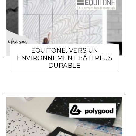
EQUITONE, VERS UN
ENVIRONNEMENT BÂTI PLUS
DURABLE
ACTUALITÉ ENTREPRISES
LARA GASQUET
15 MARS 2024