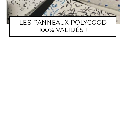
LES PANNEAUX POLYGOOD
100% VALIDÉS !
CRADLE TO CRADLE
LARA GASQUET
30 AOÛT 2023