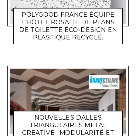
POLYGOOD FRANCE ÉQUIPE
L’HÔTEL ROSALIE DE PLANS
DE TOILETTE ÉCO-DESIGN EN
ACTUALITÉ ENTREPRISES
LARA GASQUET
10 NOVEMBRE
PLASTIQUE RECYCLÉ.
2023
NOUVELLES DALLES
TRIANGULAIRES METAL
CREATIVE : MODULARITÉ ET