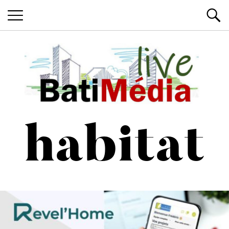
Les News du Bâtiment, en live
Batimedialiv
habitat