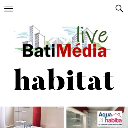
Les News du Bâtiment, en live
Batimedialiv
habitat