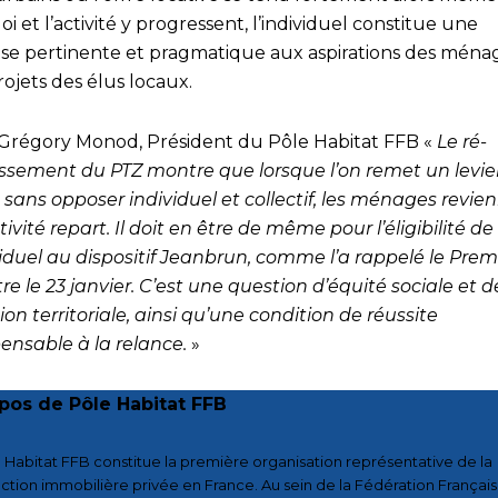
oi et l’activité y progressent, l’individuel constitue une
se pertinente et pragmatique aux aspirations des ména
rojets des élus locaux.
Grégory Monod, Président du Pôle Habitat FFB «
Le ré-
issement du PTZ montre que lorsque l’on remet un levie
e, sans opposer individuel et collectif, les ménages revie
ctivité repart. Il doit en être de même pour l’éligibilité de
viduel au dispositif Jeanbrun, comme l’a rappelé le Prem
re le 23 janvier. C’est une question d’équité sociale et d
on territoriale, ainsi qu’une condition de réussite
pensable à la relance.
»
pos de Pôle Habitat FFB
 Habitat FFB constitue la première organisation représentative de la
ction immobilière privée en France. Au sein de la Fédération Françai