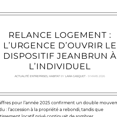
RELANCE LOGEMENT :
e
L’URGENCE D’OUVRIR LE
DISPOSITIF JEANBRUN À
L’INDIVIDUEL
ACTUALITÉ ENTREPRISES
,
HABITAT
BY
LARA GASQUET
9 MARS 2026
hiffres pour l’année 2025 confirment un double mouve
u : l’accession à la propriété a rebondi, tandis que
stissement locatif privé continuait de sombrer.