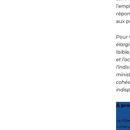
l’empl
répon
aux p
Pour 
élarg
lisibl
et l’a
l’indi
minist
cohési
indis
À pro
Le Pôle
constru