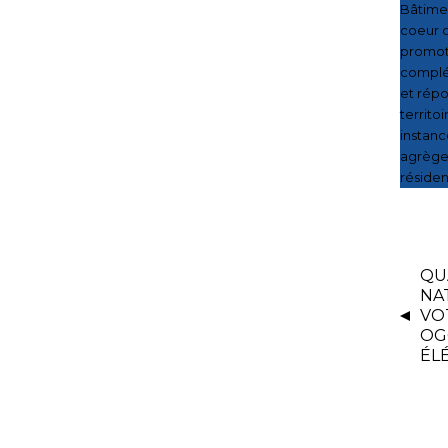
Bâtimen
coeur d
promote
complém
et répo
territo
instanc
agrègen
résiden
QU
NA
VO
OG
ÉL