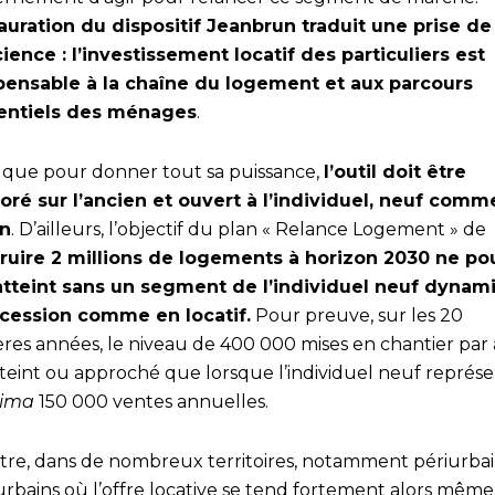
tauration du dispositif Jeanbrun traduit une prise de
ience : l’investissement locatif des particuliers est
pensable à la chaîne du logement et aux parcours
entiels des ménages
.
 que pour donner tout sa puissance,
l’outil doit être
oré sur l’ancien et ouvert à l’individuel, neuf comm
en
. D’ailleurs, l’objectif du plan « Relance Logement » de
ruire 2 millions de logements à horizon 2030 ne po
atteint sans un segment de l’individuel neuf dynam
cession comme en locatif.
Pour preuve, sur les 20
ères années, le niveau de 400 000 mises en chantier par 
tteint ou approché que lorsque l’individuel neuf représe
nima
150 000 ventes annuelles.
tre, dans de nombreux territoires, notamment périurbai
urbains où l’offre locative se tend fortement alors mêm