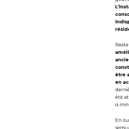
L’ins
consc
indis
résid
Reste
améli
anci
const
être 
en ac
derni
été a
a mi
En ou
semi-