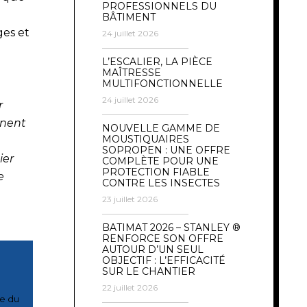
PROFESSIONNELS DU
BÂTIMENT
ges et
24 juillet 2026
L’ESCALIER, LA PIÈCE
MAÎTRESSE
MULTIFONCTIONNELLE
24 juillet 2026
r
nnent
NOUVELLE GAMME DE
MOUSTIQUAIRES
SOPROPEN : UNE OFFRE
ier
COMPLÈTE POUR UNE
PROTECTION FIABLE
e
CONTRE LES INSECTES
23 juillet 2026
BATIMAT 2026 – STANLEY ®
RENFORCE SON OFFRE
AUTOUR D’UN SEUL
OBJECTIF : L’EFFICACITÉ
SUR LE CHANTIER
22 juillet 2026
se du