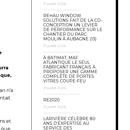
31 juillet 2026
REHAU WINDOW
SOLUTIONS FAIT DE LA CO-
CONCEPTION UN LEVIER
DE PERFORMANCE SUR LE
CHANTIER DU PARC
MOULIN À AUBAGNE (13)
31 juillet 2026
e
À BATIMAT, MAF
ATLANTIQUE LE SEUL
FABRICANT FRANÇAIS À
urra
PROPOSER UNE GAMME
ique,
COMPLÈTE DE PORTES
VITRES COUPE-FEU
31 juillet 2026
an n’a
ntait
RE2020
31 juillet 2026
LARIVIÈRE CÉLÈBRE 80
ns et
ANS D’EXPERTISE AU
SERVICE DES
e que