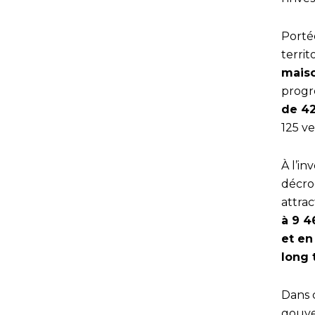
Portée
territ
maiso
progr
de 42
125 ve
À l’in
décroc
attract
à 9 4
et en
long
Dans 
gouve