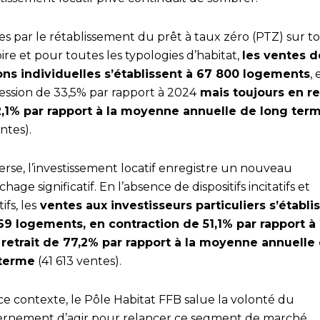
s par le rétablissement du prêt à taux zéro (PTZ) sur to
oire et pour toutes les typologies d’habitat,
les ventes d
ns individuelles s’établissent à 67 800 logements
, 
ession de 33,5% par rapport à 2024
mais toujours en re
,1% par rapport à la moyenne annuelle de long ter
ntes).
verse, l’investissement locatif enregistre un nouveau
hage significatif. En l’absence de dispositifs incitatifs et
ifs, les
ventes aux investisseurs particuliers s’établi
69 logements, en contraction de 51,1% par rapport à
 retrait de 77,2% par rapport à la moyenne annuelle
 terme
(41 613 ventes).
ce contexte, le Pôle Habitat FFB salue la volonté du
rnement d’agir pour relancer ce segment de marché.