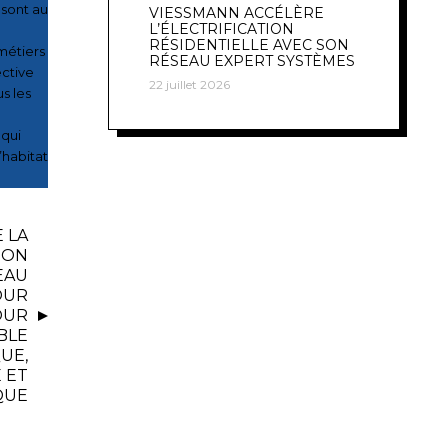
 sont au
VIESSMANN ACCÉLÈRE
L’ÉLECTRIFICATION
RÉSIDENTIELLE AVEC SON
métiers
RÉSEAU EXPERT SYSTÈMES
ective
22 juillet 2026
s les
 qui
’habitat
 LA
ION
EAU
OUR
OUR
IBLE
UE,
 ET
QUE