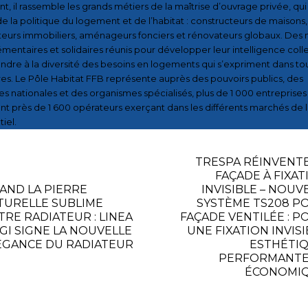
t, il rassemble les grands métiers de la maîtrise d’ouvrage privée, qui
e la politique du logement et de l’habitat : constructeurs de maisons,
urs immobiliers, aménageurs fonciers et rénovateurs globaux. Des 
entaires et solidaires réunis pour développer leur intelligence coll
ndre à la diversité des besoins en logements qui s’expriment dans tou
ires. Le Pôle Habitat FFB représente auprès des pouvoirs publics, des
es nationales et des organismes spécialisés, plus de 1 000 entreprises
t près de 1 600 opérateurs exerçant dans les différents marchés de l
tiel.
TRESPA RÉINVENTE
FAÇADE À FIXAT
AND LA PIERRE
INVISIBLE – NOUV
TURELLE SUBLIME
SYSTÈME TS208 P
TRE RADIATEUR : LINEA
FAÇADE VENTILÉE : P
GI SIGNE LA NOUVELLE
UNE FIXATION INVIS
ÉGANCE DU RADIATEUR
ESTHÉTIQ
PERFORMANTE
ÉCONOMI